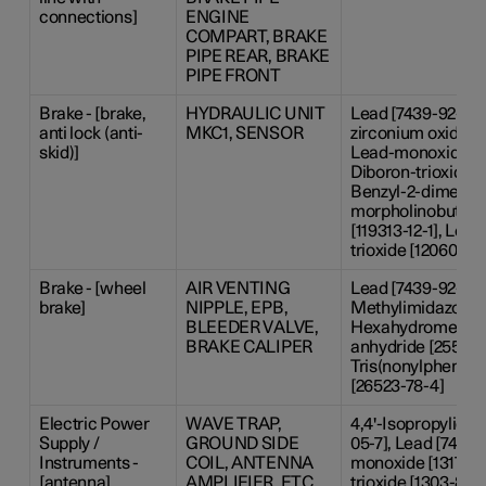
connections]
ENGINE
COMPART, BRAKE
PIPE REAR, BRAKE
PIPE FRONT
Brake - [brake,
HYDRAULIC UNIT
Lead [7439-92-1], 
anti lock (anti-
MKC1, SENSOR
zirconium oxide [1
skid)]
Lead-monoxide [13
Diboron-trioxide [
Benzyl-2-dimethy
morpholinobutyr
[119313-12-1], Lead
trioxide [12060-00
Brake - [wheel
AIR VENTING
Lead [7439-92-1], 
brake]
NIPPLE, EPB,
Methylimidazole [
BLEEDER VALVE,
Hexahydromethylp
BRAKE CALIPER
anhydride [25550-
Tris(nonylphenyl)
[26523-78-4]
Electric Power
WAVE TRAP,
4,4'-Isopropyliden
Supply /
GROUND SIDE
05-7], Lead [7439-
Instruments -
COIL, ANTENNA
monoxide [1317-36
[antenna]
AMPLIFIER, ETC
trioxide [1303-86-2