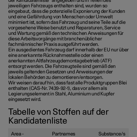
der Kandidatenliste“ angegeben und in Teilen des
jeweiligen Fahrzeugs enthalten sind, wurden so
eingebaut, dass die potenzielle Exponierung der Kunden
und eine Gefährdung von Menschen oder Umwelt
minimiert ist, sofern das Fahrzeug und seine Teile auf die
vorgesehene Weise benutzt und Reparaturen, Service
und Wartung gemäß den technischen Anweisungen für
diese Arbeitsvorgänge mit branchenüblicher
fachmännischer Praxis ausgeführt werden.
Ein ausgedientes Fahrzeug darf innerhalb der EU nur über
eine anerkannte Rücknahmestelle oder einen
anerkannten Altfahrzeugdemontagebetrieb (ATF)
entsorgt werden. Die Fahrzeugteile sind gemäß den
jeweils geltenden Gesetzen und Anweisungen der
lokalen Behörden zu demontieren/entsorgen.
Wir weisen darauf hin, dass fast alle Produktgruppen Blei
enthalten (CAS-Nr. 7439-92-1), das vor allem als
Legierungselement in Stahl, Aluminium und Kupfer
eingesetzt wird.
Tabelle von Stoffen auf der
Kandidatenliste
Area -
Partnames
Substance/s