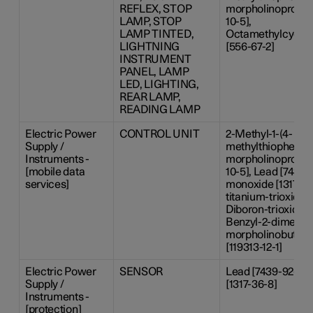
REFLEX, STOP
morpholinopropan
LAMP, STOP
10-5],
LAMP TINTED,
Octamethylcyclot
LIGHTNING
[556-67-2]
INSTRUMENT
PANEL, LAMP
LED, LIGHTING,
REAR LAMP,
READING LAMP
Electric Power
CONTROL UNIT
2-Methyl-1-(4-
Supply /
methylthiophenyl)
Instruments -
morpholinopropan
[mobile data
10-5], Lead [7439-
services]
monoxide [1317-36
titanium-trioxide 
Diboron-trioxide [
Benzyl-2-dimethy
morpholinobutyr
[119313-12-1]
Electric Power
SENSOR
Lead [7439-92-1],
Supply /
[1317-36-8]
Instruments -
[protection]