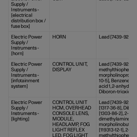
Supply /
Instruments -
[electrical
distribution box /
fuse box]
Electric Power
HORN
Lead [7439-92-1]
Supply /
Instruments -
[horn]
Electric Power
CONTROL UNIT,
Lead [7439-92-1], 
Supply /
DISPLAY
methylthiophenyl)
Instruments -
morpholinopropan
[infotainment
10-5], Benzene-1,2
system]
acid 1,2-anhydride
Diboron-trioxide [
Electric Power
CONTROL UNIT
Lead [7439-92-1],
Supply /
HCM, OVERHEAD
[1317-36-8], Dibor
Instruments -
CONSOLE LENS,
[1303-86-2], 2-Ben
[lighting]
MODULE,
dimethylamino-4-
HEADLAMP, FOG
morpholinobutyr
LIGHT REFLEX
[119313-12-1], 2-Me
LED, FOG LIGHT
methylthiophenyl)