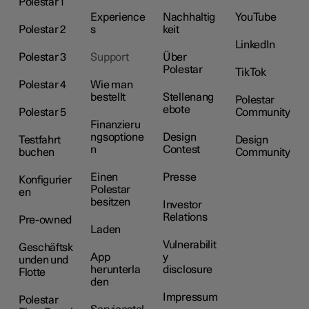
Polestar 1
Experience
Nachhaltig
YouTube
Polestar 2
s
keit
LinkedIn
Polestar 3
Support
Über
Polestar
TikTok
Polestar 4
Wie man
bestellt
Stellenang
Polestar
ebote
Polestar 5
Community
Finanzieru
ngsoptione
Design
Testfahrt
Design
n
Contest
buchen
Community
Einen
Presse
Konfigurier
Polestar
en
besitzen
Investor
Relations
Pre-owned
Laden
Vulnerabilit
Geschäftsk
App
y
unden und
herunterla
disclosure
Flotte
den
Impressum
Polestar