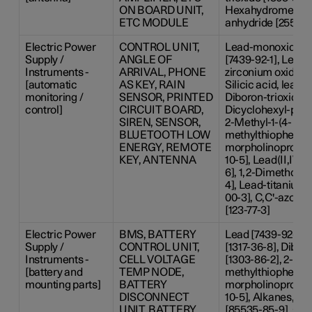
ON BOARD UNIT,
Hexahydromethylp
ETC MODULE
anhydride [25550-
Electric Power
CONTROL UNIT,
Lead-monoxide [13
Supply /
ANGLE OF
[7439-92-1], Lead 
Instruments -
ARRIVAL, PHONE
zirconium oxide [1
[automatic
AS KEY, RAIN
Silicic acid, lead s
monitoring /
SENSOR, PRINTED
Diboron-trioxide [
control]
CIRCUIT BOARD,
Dicyclohexyl-phtha
SIREN, SENSOR,
2-Methyl-1-(4-
BLUETOOTH LOW
methylthiophenyl)
ENERGY, REMOTE
morpholinopropan
KEY, ANTENNA
10-5], Lead(II,IV)-
6], 1,2-Dimethoxye
4], Lead-titanium-
00-3], C,C'-azodi
[123-77-3]
Electric Power
BMS, BATTERY
Lead [7439-92-1],
Supply /
CONTROL UNIT,
[1317-36-8], Dibor
Instruments -
CELL VOLTAGE
[1303-86-2], 2-Met
[battery and
TEMP NODE,
methylthiophenyl)
mounting parts]
BATTERY
morpholinopropan
DISCONNECT
10-5], Alkanes, C14
UNIT, BATTERY
[85535-85-9], Coba