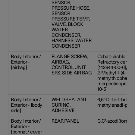
SENSOR,
PRESSURE HOSE,
SENSOR
PRESSURE TEMP,
VALVE, BLOCK
WATER
CONDENSER,
HARNESS, WATER
CONDENSER
Body, Interior /
FLANGE SCREW,
Cobalt-dichloride 
Exterior -
AIRBAG,
Refractory cerami
[airbag]
CONTROL UNIT
[142844-00-6], Lea
SRS, SIDE AIR BAG
2-Methyl-1-(4-
methylthiophenyl)
morpholinopropan
10-5]
Body, Interior /
WELD SEALANT
6,6'-Di-tert-butyl-2
Exterior - [body
CURING,
methylenedi-p-cres
side]
ADHESIVE
Body, Interior /
REAR PANEL
C,C'-azodi(formam
Exterior -
[bonnet / cover