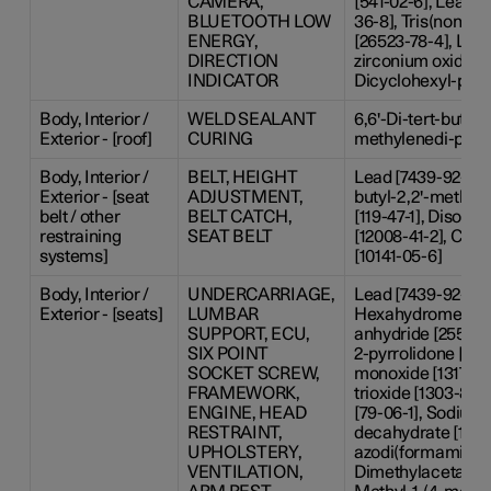
CAMERA,
[541-02-6], Lead-
BLUETOOTH LOW
36-8], Tris(nonylp
ENERGY,
[26523-78-4], Lead
DIRECTION
zirconium oxide [1
INDICATOR
Dicyclohexyl-phtha
Body, Interior /
WELD SEALANT
6,6'-Di-tert-butyl-2
Exterior - [roof]
CURING
methylenedi-p-cres
Body, Interior /
BELT, HEIGHT
Lead [7439-92-1], 6
Exterior - [seat
ADJUSTMENT,
butyl-2,2'-methyl
belt / other
BELT CATCH,
[119-47-1], Disodi
restraining
SEAT BELT
[12008-41-2], Cobal
systems]
[10141-05-6]
Body, Interior /
UNDERCARRIAGE,
Lead [7439-92-1],
Exterior - [seats]
LUMBAR
Hexahydromethylp
SUPPORT, ECU,
anhydride [25550-5
SIX POINT
2-pyrrolidone [872
SOCKET SCREW,
monoxide [1317-36
FRAMEWORK,
trioxide [1303-86-
ENGINE, HEAD
[79-06-1], Sodium 
RESTRAINT,
decahydrate [1303
UPHOLSTERY,
azodi(formamide) [
VENTILATION,
Dimethylacetamide 