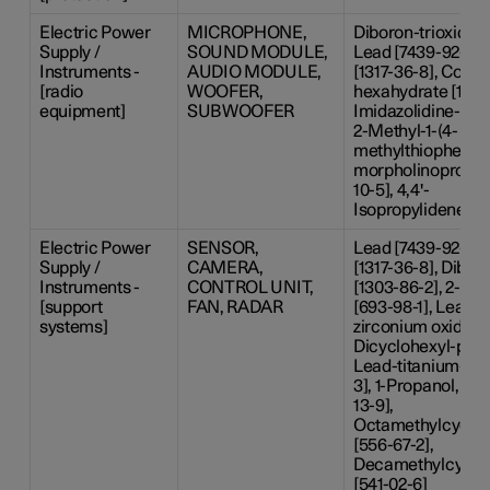
Electric Power
MICROPHONE,
Diboron-trioxide [
Supply /
SOUND MODULE,
Lead [7439-92-1],
Instruments -
AUDIO MODULE,
[1317-36-8], Cobalt(
[radio
WOOFER,
hexahydrate [1002
equipment]
SUBWOOFER
Imidazolidine-2-th
2-Methyl-1-(4-
methylthiophenyl)
morpholinopropan
10-5], 4,4'-
Isopropylidenedip
Electric Power
SENSOR,
Lead [7439-92-1],
Supply /
CAMERA,
[1317-36-8], Dibor
Instruments -
CONTROL UNIT,
[1303-86-2], 2-Me
[support
FAN, RADAR
[693-98-1], Lead t
systems]
zirconium oxide [1
Dicyclohexyl-phtha
Lead-titanium-tri
3], 1-Propanol, 2,
13-9],
Octamethylcyclot
[556-67-2],
Decamethylcyclop
[541-02-6]