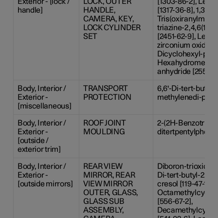
Exterior - [lock /
LOCK, OUTER
[1303-86-2], Lea
handle]
HANDLE,
[1317-36-8], 1,3,5-
CAMERA, KEY,
Tris(oxiranylmethyl
LOCK CYLINDER
triazine-2,4,6(1H,
SET
[2451-62-9], Lead 
zirconium oxide [1
Dicyclohexyl-phtha
Hexahydromethylp
anhydride [25550-
Body, Interior /
TRANSPORT
6,6'-Di-tert-butyl-2
Exterior -
PROTECTION
methylenedi-p-cres
[miscellaneous]
Body, Interior /
ROOF JOINT
2-(2H-Benzotriazol
Exterior -
MOULDING
ditertpentylphenol
[outside /
exterior trim]
Body, Interior /
REAR VIEW
Diboron-trioxide [1
Exterior -
MIRROR, REAR
Di-tert-butyl-2,2'
[outside mirrors]
VIEW MIRROR
cresol [119-47-1], 
OUTER, GLASS,
Octamethylcyclot
GLASS SUB
[556-67-2],
ASSEMBLY,
Decamethylcyclop