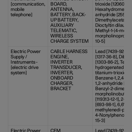
[communication,
BOARD,
trioxide [12060-00-
mobile
ANTENNA,
Hexahydromethylp
telephone]
BATTERY, BACK-
anhydride [25550-
UP BATTERY,
Dimethylacetamide
AUXILIARY
Dioctyltin dilaurat
TELEMATIC,
Methyl-1-(4-methy
WIRELESS
morpholinopropan
CHARGE SYSTEM
10-5]
Electric Power
CABLE HARNESS
Lead [7439-92-1],
Supply /
ENGINE,
[1317-36-8], Dibor
Instruments -
INVERTER
[1303-86-2], Terph
[electric drive
TRANSDUCER,
hydrogenated [617
system]
INVERTER,
titanium-trioxide 
ONBOARD
Benzene-1,2,4-tric
CHARGER,
1,2-anhydride [552
BRACKET
Benzyl-2-dimethy
morpholinobutyr
[119313-12-1], 2-M
[693-98-1], 6,6'-Di-
methylenedi-p-cres
4-Nonylphenol, b
15-3]
Electric Power
CEM
Lead [7439-92-1]