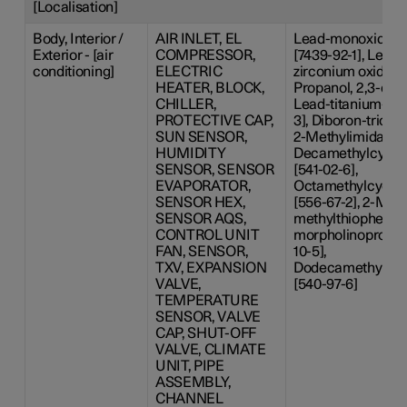
[Localisation]
Body, Interior /
AIR INLET, EL
Lead-monoxide [13
Exterior - [air
COMPRESSOR,
[7439-92-1], Lead 
conditioning]
ELECTRIC
zirconium oxide [12
HEATER, BLOCK,
Propanol, 2,3-dibr
CHILLER,
Lead-titanium-tri
PROTECTIVE CAP,
3], Diboron-trioxid
SUN SENSOR,
2-Methylimidazole
HUMIDITY
Decamethylcyclop
SENSOR, SENSOR
[541-02-6],
EVAPORATOR,
Octamethylcyclot
SENSOR HEX,
[556-67-2], 2-Meth
SENSOR AQS,
methylthiophenyl)
CONTROL UNIT
morpholinopropan
FAN, SENSOR,
10-5],
TXV, EXPANSION
Dodecamethylcyc
VALVE,
[540-97-6]
TEMPERATURE
SENSOR, VALVE
CAP, SHUT-OFF
VALVE, CLIMATE
UNIT, PIPE
ASSEMBLY,
CHANNEL