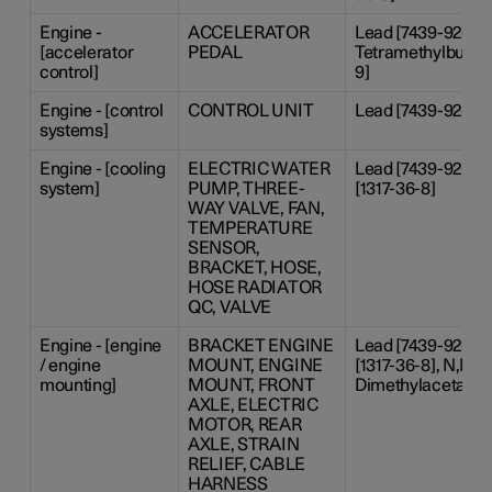
Engine -
ACCELERATOR
Lead [7439-92-1], 4
[accelerator
PEDAL
Tetramethylbutyl)
control]
9]
Engine - [control
CONTROL UNIT
Lead [7439-92-1]
systems]
Engine - [cooling
ELECTRIC WATER
Lead [7439-92-1],
system]
PUMP, THREE-
[1317-36-8]
WAY VALVE, FAN,
TEMPERATURE
SENSOR,
BRACKET, HOSE,
HOSE RADIATOR
QC, VALVE
Engine - [engine
BRACKET ENGINE
Lead [7439-92-1],
/ engine
MOUNT, ENGINE
[1317-36-8], N,N-
mounting]
MOUNT, FRONT
Dimethylacetamide
AXLE, ELECTRIC
MOTOR, REAR
AXLE, STRAIN
RELIEF, CABLE
HARNESS