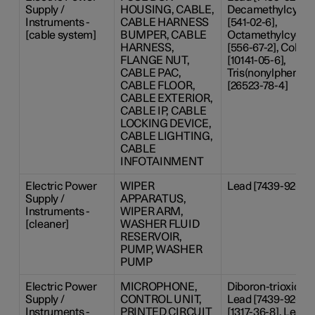
Supply /
HOUSING, CABLE,
Decamethylcyclop
Instruments -
CABLE HARNESS
[541-02-6],
[cable system]
BUMPER, CABLE
Octamethylcyclot
HARNESS,
[556-67-2], Cobalt
FLANGE NUT,
[10141-05-6],
CABLE PAC,
Tris(nonylphenyl)
CABLE FLOOR,
[26523-78-4]
CABLE EXTERIOR,
CABLE IP, CABLE
LOCKING DEVICE,
CABLE LIGHTING,
CABLE
INFOTAINMENT
Electric Power
WIPER
Lead [7439-92-1]
Supply /
APPARATUS,
Instruments -
WIPER ARM,
[cleaner]
WASHER FLUID
RESERVOIR,
PUMP, WASHER
PUMP
Electric Power
MICROPHONE,
Diboron-trioxide [
Supply /
CONTROL UNIT,
Lead [7439-92-1],
Instruments -
PRINTED CIRCUIT
[1317-36-8], Lead-