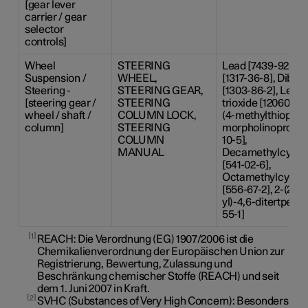
[gear lever
carrier / gear
selector
controls]
Wheel
STEERING
Lead [7439-92-1],
Suspension /
WHEEL,
[1317-36-8], Dibor
Steering -
STEERING GEAR,
[1303-86-2], Lead-
[steering gear /
STEERING
trioxide [12060-00-
wheel / shaft /
COLUMN LOCK,
(4-methylthiophen
column]
STEERING
morpholinopropan
COLUMN
10-5],
MANUAL
Decamethylcyclop
[541-02-6],
Octamethylcyclot
[556-67-2], 2-(2H-
yl)-4,6-ditertpent
55-1]
1
REACH: Die Verordnung (EG) 1907/2006 ist die
Chemikalienverordnung der Europäischen Union zur
Registrierung, Bewertung, Zulassung und
Beschränkung chemischer Stoffe (REACH) und seit
dem 1. Juni 2007 in Kraft.
2
SVHC (Substances of Very High Concern): Besonders