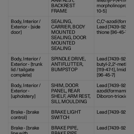
ARM REST,
Methyl-1-(4-methy
BACKREST
morpholinopropan
FRAME
10-5]
Body, Interior /
SEALING,
C,C'-azodi(formami
Exterior - [side
CARRIER, BODY
Lead [7439-92-1], 
door]
MOUNTED
thione [96-45-7]
SEALING, DOOR
MOUNTED
SEALING
Body, Interior /
SPINDLE DRIVE,
Lead [7439-92-1], 6
Exterior - [trunk
ANTIFLUTTER,
butyl-2,2'-methyl
lid / tailgate
BUMPSTOP
[119-47-1], Imidazo
complete]
[96-45-7]
Body, Interior /
SHIM, DOOR
Lead [7439-92-1], 
Exterior -
PANEL, REAR
azodi(formamide) [
[upholstery]
SHELF, ARM REST,
Diboron-trioxide [
SILL MOULDING
Brake - [brake
BRAKE LIGHT
Lead [7439-92-1]
control]
SWITCH
Brake - [brake
BRAKE PIPE,
Lead [7439-92-1]
line with
BRAKE PIPE