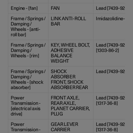
Engine - [fan]
FAN
Lead [7439-92-1]
Frame / Springs /
LINK ANTI-ROLL
Imidazolidine-2-th
Damping /
BAR
Wheels - [anti-
roll bar]
Frame / Springs /
KEY, WHEEL BOLT,
Lead [7439-92-1], 
Damping /
ADHESIVE
[1303-86-2]
Wheels - [rim]
BALANCE
WEIGHT
Frame / Springs /
SHOCK
Lead [7439-92-1]
Damping /
ABSORBER
Wheels - [shock
FRONT, SHOCK
absorber]
ABSORBER REAR
Power
FRONT AXLE,
Lead [7439-92-1],
Transmission -
REAR AXLE,
[1317-36-8]
[electrical axis
PLANET CARRIER,
drive]
PLUG
Power
GEAR LEVER
Lead [7439-92-1],
Transmission -
CARRIER
[1317-36-8]