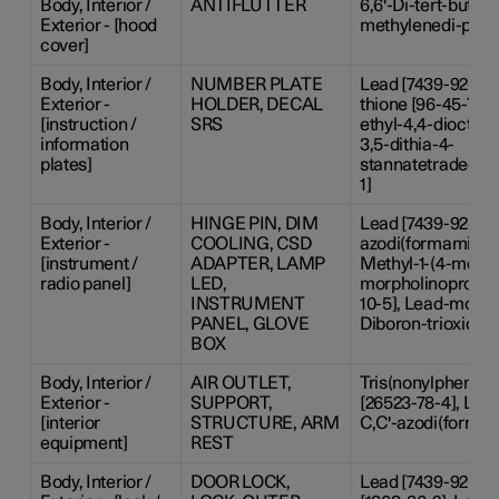
Body, Interior /
ANTIFLUTTER
6,6'-Di-tert-butyl-2
Exterior - [hood
methylenedi-p-cres
cover]
Body, Interior /
NUMBER PLATE
Lead [7439-92-1], 
Exterior -
HOLDER, DECAL
thione [96-45-7], 2
[instruction /
SRS
ethyl-4,4-dioctyl-
information
3,5-dithia-4-
plates]
stannatetradecano
1]
Body, Interior /
HINGE PIN, DIM
Lead [7439-92-1], 
Exterior -
COOLING, CSD
azodi(formamide) [
[instrument /
ADAPTER, LAMP
Methyl-1-(4-methy
radio panel]
LED,
morpholinopropan
INSTRUMENT
10-5], Lead-monoxi
PANEL, GLOVE
Diboron-trioxide [
BOX
Body, Interior /
AIR OUTLET,
Tris(nonylphenyl)
Exterior -
SUPPORT,
[26523-78-4], Lead
[interior
STRUCTURE, ARM
C,C'-azodi(formam
equipment]
REST
Body, Interior /
DOOR LOCK,
Lead [7439-92-1], 