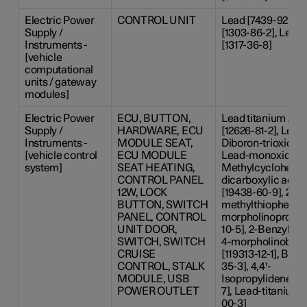
Electric Power
CONTROL UNIT
Lead [7439-92-1], 
Supply /
[1303-86-2], Lea
Instruments -
[1317-36-8]
[vehicle
computational
units / gateway
modules]
Electric Power
ECU, BUTTON,
Lead titanium zir
Supply /
HARDWARE, ECU
[12626-81-2], Lead 
Instruments -
MODULE SEAT,
Diboron-trioxide [
[vehicle control
ECU MODULE
Lead-monoxide [13
system]
SEAT HEATING,
Methylcyclohexyl-
CONTROL PANEL
dicarboxylic acid
12W, LOCK
[19438-60-9], 2-Me
BUTTON, SWITCH
methylthiophenyl)
PANEL, CONTROL
morpholinopropan
UNIT DOOR,
10-5], 2-Benzyl-2
SWITCH, SWITCH
4-morpholinobut
CRUISE
[119313-12-1], Bori
CONTROL, STALK
35-3], 4,4'-
MODULE, USB
Isopropylidenedip
POWER OUTLET
7], Lead-titanium-
00-3]