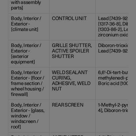
with assembly
parts]
Body, Interior /
CONTROL UNIT
Lead [7439-92-1],
Exterior -
[1317-36-8], Dibor
[climate unit]
[1303-86-2], Lead 
zirconium oxide [1
Body, Interior /
GRILLE SHUTTER,
Diboron-trioxide [
Exterior -
ACTIVE SPOILER
Lead [7439-92-1]
[exterior
SHUTTER
equipment]
Body, Interior /
WELD SEALANT
6,6'-Di-tert-butyl-2
Exterior - [floor /
CURING,
methylenedi-p-cres
frame section /
ADHESIVE, WELD
Boric acid [10043
wheel housing /
NUT
firewall]
Body, Interior /
REAR SCREEN
1-Methyl-2-pyrrol
Exterior - [glass,
4], Diboron-trioxi
window /
windscreen /
roof]