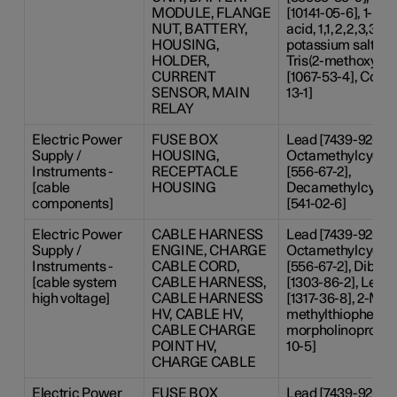
MODULE, FLANGE
[10141-05-6], 1-Bu
NUT, BATTERY,
acid, 1,1,2,2,3,3,4
HOUSING,
potassium salt (1:1
HOLDER,
Tris(2-methoxyeth
CURRENT
[1067-53-4], Cobalt
SENSOR, MAIN
13-1]
RELAY
Electric Power
FUSE BOX
Lead [7439-92-1],
Supply /
HOUSING,
Octamethylcyclot
Instruments -
RECEPTACLE
[556-67-2],
[cable
HOUSING
Decamethylcyclop
components]
[541-02-6]
Electric Power
CABLE HARNESS
Lead [7439-92-1],
Supply /
ENGINE, CHARGE
Octamethylcyclot
Instruments -
CABLE CORD,
[556-67-2], Diboro
[cable system
CABLE HARNESS,
[1303-86-2], Lea
high voltage]
CABLE HARNESS
[1317-36-8], 2-Meth
HV, CABLE HV,
methylthiophenyl)
CABLE CHARGE
morpholinopropan
POINT HV,
10-5]
CHARGE CABLE
Electric Power
FUSE BOX
Lead [7439-92-1],