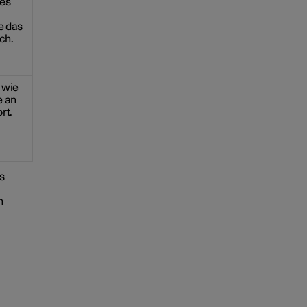
des
e das
ch.
 wie
e an
rt.
es
n