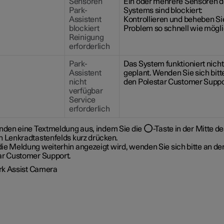
Sensoren
Ein oder mehrere Sensoren 
Park-
Systems sind blockiert:
Assistent
Kontrollieren und beheben Si
blockiert
Problem so schnell wie mögli
Reinigung
erforderlich
Park-
Das System funktioniert nicht
Assistent
geplant. Wenden Sie sich bitt
nicht
den Polestar Customer Suppo
verfügbar
Service
erforderlich
enden eine Textmeldung aus, indem Sie die
-Taste in der Mitte d
n Lenkradtastenfelds kurz drücken.
ie Meldung weiterhin angezeigt wird, wenden Sie sich bitte an de
ar Customer Support.
rk Assist Camera