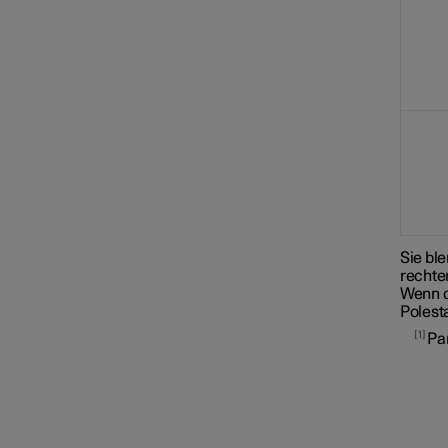
Connected Safety
Fahrerassistenz bei
Unfallgefahr
Driver Alert Control
Spurhalteassistent
Sie bl
rechte
Wenn d
Elektronische
Polest
Stabilitätsregelung
1
Pa
Verkehrszeicheninformation