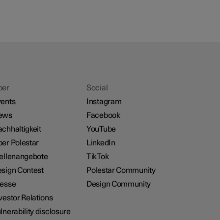
ber
Social
ents
Instagram
ews
Facebook
chhaltigkeit
YouTube
er Polestar
LinkedIn
ellenangebote
TikTok
sign Contest
Polestar Community
resse
Design Community
vestor Relations
lnerability disclosure