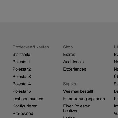
Entdecken & kaufen
Shop
Ü
Startseite
Extras
Ev
Polestar 1
Additionals
N
Polestar 2
Experiences
Na
Polestar 3
Üb
Polestar 4
Support
St
Polestar 5
Wie man bestellt
De
Testfahrt buchen
Finanzierungsoptionen
P
Konfigurieren
Einen Polestar
In
besitzen
Pre-owned
Vu