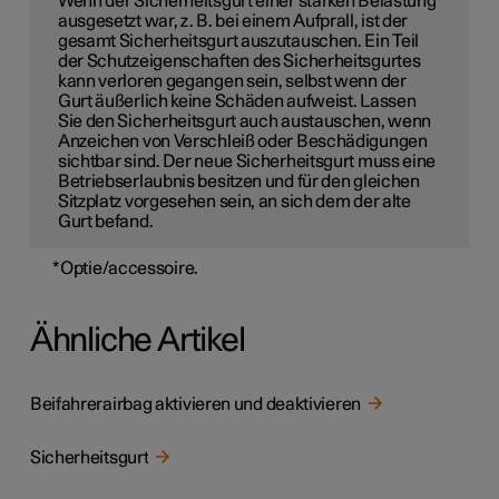
Wenn der Sicherheitsgurt einer starken Belastung
ausgesetzt war, z. B. bei einem Aufprall, ist der
gesamt Sicherheitsgurt auszutauschen. Ein Teil
der Schutzeigenschaften des Sicherheitsgurtes
kann verloren gegangen sein, selbst wenn der
Gurt äußerlich keine Schäden aufweist. Lassen
Sie den Sicherheitsgurt auch austauschen, wenn
Anzeichen von Verschleiß oder Beschädigungen
sichtbar sind. Der neue Sicherheitsgurt muss eine
Betriebserlaubnis besitzen und für den gleichen
Sitzplatz vorgesehen sein, an sich dem der alte
Gurt befand.
*
Optie/accessoire.
Ähnliche Artikel
Beifahrerairbag aktivieren und deaktivieren
Sicherheitsgurt