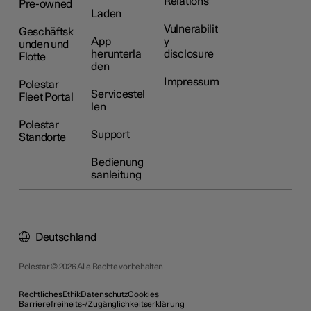
Relations
Pre-owned
Laden
Vulnerabilit
Geschäftsk
App
y
unden und
herunterla
disclosure
Flotte
den
Impressum
Polestar
Servicestel
Fleet Portal
len
Polestar
Support
Standorte
Bedienung
sanleitung
Deutschland
Polestar © 2026 Alle Rechte vorbehalten
Rechtliches
Ethik
Datenschutz
Cookies
Barrierefreiheits-/Zugänglichkeitserklärung