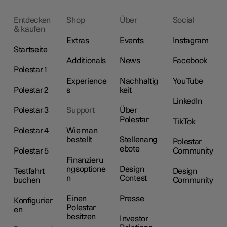
Entdecken
Shop
Über
Social
& kaufen
Extras
Events
Instagram
Startseite
Additionals
News
Facebook
Polestar 1
Experience
Nachhaltig
YouTube
Polestar 2
s
keit
LinkedIn
Polestar 3
Support
Über
Polestar
TikTok
Polestar 4
Wie man
bestellt
Stellenang
Polestar
ebote
Polestar 5
Community
Finanzieru
ngsoptione
Design
Testfahrt
Design
n
Contest
buchen
Community
Einen
Presse
Konfigurier
Polestar
en
besitzen
Investor