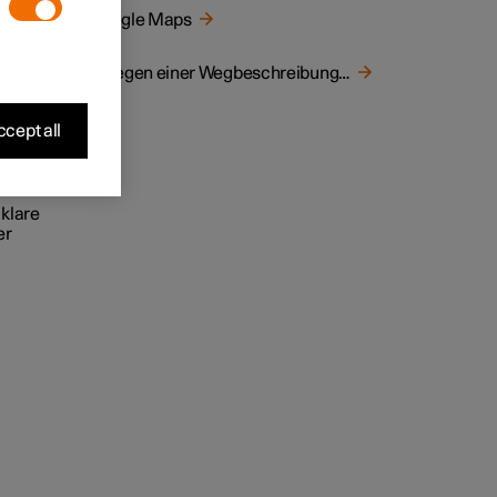
Google Maps
lich
Anlegen einer Wegbeschreibung mit Google Maps
cept all
klare
er