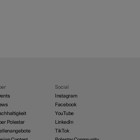
ber
Social
ents
Instagram
ews
Facebook
chhaltigkeit
YouTube
er Polestar
LinkedIn
ellenangebote
TikTok
sign Contest
Polestar Community