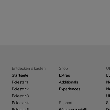
Entdecken & kaufen
Shop
Ü
Startseite
Extras
Ev
Polestar 1
Additionals
N
Polestar 2
Experiences
Na
Polestar 3
Üb
Polestar 4
Support
St
Polestar 5
Wie man bestellt
De