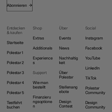
Abonnieren
Entdecken
Shop
Über
Social
& kaufen
Extras
Events
Instagram
Startseite
Additionals
News
Facebook
Polestar 1
Experience
Nachhaltig
YouTube
Polestar 2
s
keit
LinkedIn
Polestar 3
Support
Über
Polestar
TikTok
Polestar 4
Wie man
bestellt
Stellenang
Polestar
ebote
Polestar 5
Community
Finanzieru
ngsoptione
Design
Testfahrt
Design
n
Contest
buchen
Community