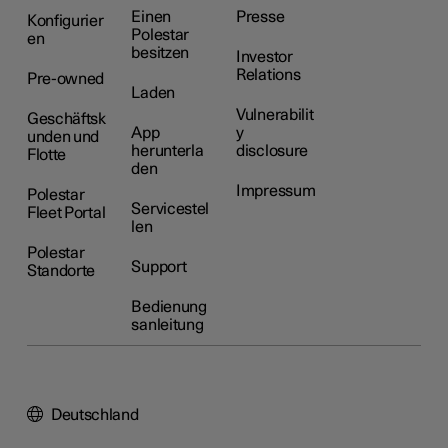
Einen
Presse
Konfigurier
Polestar
en
besitzen
Investor
Relations
Pre-owned
Laden
Vulnerabilit
Geschäftsk
App
y
unden und
herunterla
disclosure
Flotte
den
Impressum
Polestar
Servicestel
Fleet Portal
len
Polestar
Support
Standorte
Bedienung
sanleitung
Deutschland