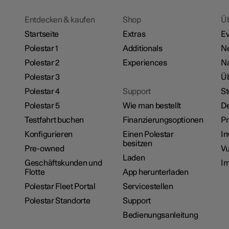
Entdecken & kaufen
Shop
Ü
Startseite
Extras
Ev
Polestar 1
Additionals
N
Polestar 2
Experiences
Na
Polestar 3
Üb
Polestar 4
Support
St
Polestar 5
Wie man bestellt
De
Testfahrt buchen
Finanzierungsoptionen
P
Konfigurieren
Einen Polestar
In
besitzen
Pre-owned
Vu
Laden
Geschäftskunden und
I
Flotte
App herunterladen
Polestar Fleet Portal
Servicestellen
Polestar Standorte
Support
Bedienungsanleitung