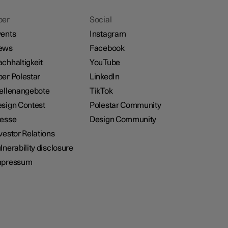
ber
Social
ents
Instagram
ews
Facebook
chhaltigkeit
YouTube
er Polestar
LinkedIn
ellenangebote
TikTok
sign Contest
Polestar Community
resse
Design Community
vestor Relations
lnerability disclosure
mpressum