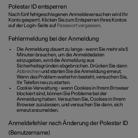
Polestar ID entsperren
Nach fünf fehlgeschlagenen Anmeldeversuchen wird Ihr
Konto gesperrt. Klicken Sie zum Entsperren Ihres Kontos
auf der Login-Seite auf
Passwort vergessen
.
Fehlermeldung bei der Anmeldung
Die Anmeldung dauert zu lange
- wenn Sie mehr als 5
Minuten brauchen, um die Anmeldedaten
einzugeben, wird die Anmeldung aus
Sicherheitsgründen abgebrochen. Drücken Sie dann
Abbrechen
und starten Sie die Anmeldung erneut.
Wenn das Problem weiterhin besteht, versuchen Sie,
Ihr Telefon neu zu starten.
Cookie-Verwaltung
- wenn Cookies in Ihrem Browser
blockiert sind, können Sie Probleme bei der
Anmeldung haben. Versuchen Sie, Cookies in Ihrem
Browser zuzulassen, und versuchen Sie dann, sich
erneut anzumelden.
Anmeldefehler nach Änderung der Polestar ID
(Benutzername)