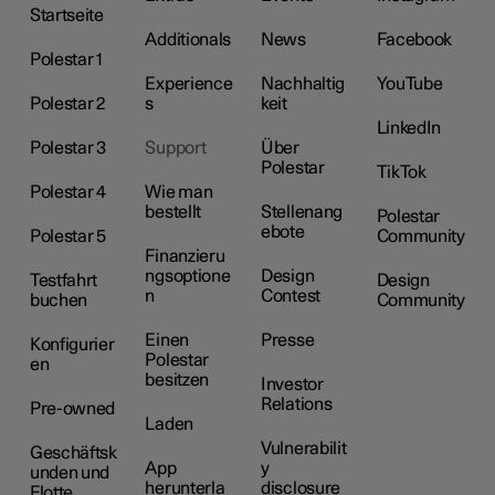
Startseite
Additionals
News
Facebook
Polestar 1
Experience
Nachhaltig
YouTube
Polestar 2
s
keit
LinkedIn
Polestar 3
Support
Über
Polestar
TikTok
Polestar 4
Wie man
bestellt
Stellenang
Polestar
ebote
Polestar 5
Community
Finanzieru
ngsoptione
Design
Testfahrt
Design
n
Contest
buchen
Community
Einen
Presse
Konfigurier
Polestar
en
besitzen
Investor
Relations
Pre-owned
Laden
Vulnerabilit
Geschäftsk
App
y
unden und
herunterla
disclosure
Flotte