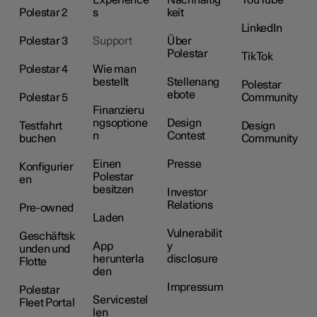
Experience
Nachhaltig
YouTube
Polestar 2
s
keit
LinkedIn
Polestar 3
Support
Über
Polestar
TikTok
Polestar 4
Wie man
bestellt
Stellenang
Polestar
ebote
Polestar 5
Community
Finanzieru
ngsoptione
Design
Testfahrt
Design
n
Contest
buchen
Community
Einen
Presse
Konfigurier
Polestar
en
besitzen
Investor
Relations
Pre-owned
Laden
Vulnerabilit
Geschäftsk
App
y
unden und
herunterla
disclosure
Flotte
den
Impressum
Polestar
Servicestel
Fleet Portal
len