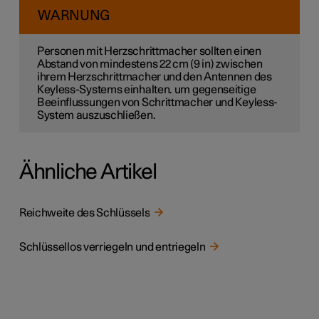
WARNUNG
Personen mit Herzschrittmacher sollten einen
Abstand von mindestens
22 cm
(
9 in
) zwischen
ihrem Herzschrittmacher und den Antennen des
Keyless-Systems einhalten. um gegenseitige
Beeinflussungen von Schrittmacher und Keyless-
System auszuschließen.
Ähnliche Artikel
Reichweite des Schlüssels
Schlüssellos verriegeln und entriegeln