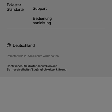
Polestar
Support
Standorte
Bedienung
sanleitung
Deutschland
Polestar © 2026 Alle Rechte vorbehalten
Rechtliches
Ethik
Datenschutz
Cookies
Barrierefreiheits-/Zugänglichkeitserklärung