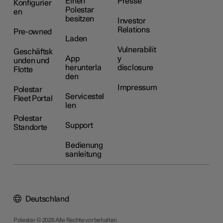
Einen
Presse
Konfigurier
Polestar
en
besitzen
Investor
Relations
Pre-owned
Laden
Vulnerabilit
Geschäftsk
App
y
unden und
herunterla
disclosure
Flotte
den
Impressum
Polestar
Servicestel
Fleet Portal
len
Polestar
Support
Standorte
Bedienung
sanleitung
Deutschland
Polestar © 2026 Alle Rechte vorbehalten