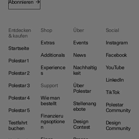
Abonnieren
Entdecken
Shop
Über
Social
& kaufen
Extras
Events
Instagram
Startseite
Additionals
News
Facebook
Polestar 1
Experience
Nachhaltig
YouTube
Polestar 2
s
keit
LinkedIn
Polestar 3
Support
Über
Polestar
TikTok
Polestar 4
Wie man
bestellt
Stellenang
Polestar
ebote
Polestar 5
Community
Finanzieru
ngsoptione
Design
Testfahrt
Design
n
Contest
buchen
Community