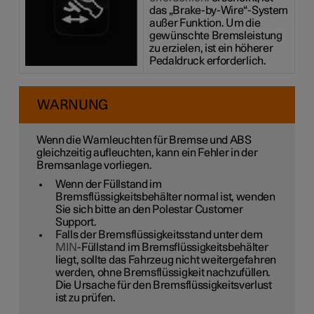
das „Brake-by-Wire“-System
außer Funktion. Um die
gewünschte Bremsleistung
zu erzielen, ist ein höherer
Pedaldruck erforderlich.
WARNUNG
Wenn die Warnleuchten für Bremse und ABS
gleichzeitig aufleuchten, kann ein Fehler in der
Bremsanlage vorliegen.
Wenn der Füllstand im
Bremsflüssigkeitsbehälter normal ist, wenden
Sie sich bitte an den Polestar Customer
Support.
Falls der Bremsflüssigkeitsstand unter dem
MIN
-Füllstand im Bremsflüssigkeitsbehälter
liegt, sollte das Fahrzeug nicht weitergefahren
werden, ohne Bremsflüssigkeit nachzufüllen.
Die Ursache für den Bremsflüssigkeitsverlust
ist zu prüfen.