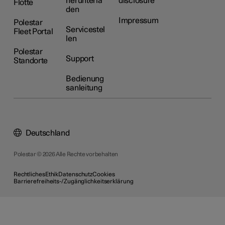
herunterla
disclosure
Flotte
den
Impressum
Polestar
Servicestel
Fleet Portal
len
Polestar
Support
Standorte
Bedienung
sanleitung
Deutschland
Polestar © 2026 Alle Rechte vorbehalten
Rechtliches
Ethik
Datenschutz
Cookies
Barrierefreiheits-/Zugänglichkeitserklärung