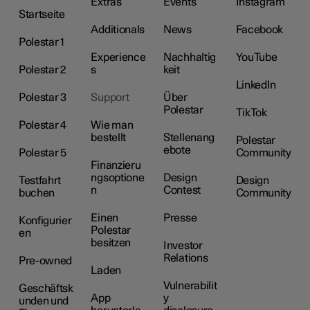
Extras
Events
Instagram
Startseite
Additionals
News
Facebook
Polestar 1
Experience
Nachhaltig
YouTube
Polestar 2
s
keit
LinkedIn
Polestar 3
Support
Über
Polestar
TikTok
Polestar 4
Wie man
bestellt
Stellenang
Polestar
ebote
Polestar 5
Community
Finanzieru
ngsoptione
Design
Testfahrt
Design
n
Contest
buchen
Community
Einen
Presse
Konfigurier
Polestar
en
besitzen
Investor
Relations
Pre-owned
Laden
Vulnerabilit
Geschäftsk
App
y
unden und