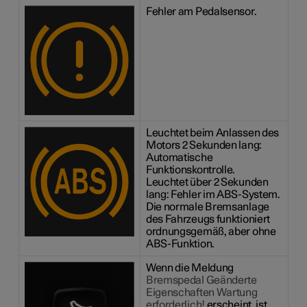
Fehler am Pedalsensor.
Leuchtet beim Anlassen des
Motors 2 Sekunden lang:
Automatische
Funktionskontrolle.
Leuchtet über 2 Sekunden
lang: Fehler im ABS-System.
Die normale Bremsanlage
des Fahrzeugs funktioniert
ordnungsgemäß, aber ohne
ABS-Funktion.
Wenn die Meldung
Bremspedal Geänderte
Eigenschaften Wartung
erforderlich!
erscheint, ist