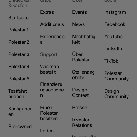
& kaufen
Extras
Events
Instagram
Startseite
Additionals
News
Facebook
Polestar 1
Experience
Nachhaltig
YouTube
Polestar 2
s
keit
LinkedIn
Polestar 3
Support
Über
Polestar
TikTok
Polestar 4
Wie man
bestellt
Stellenang
Polestar
ebote
Polestar 5
Community
Finanzieru
ngsoptione
Design
Testfahrt
Design
n
Contest
buchen
Community
Einen
Presse
Konfigurier
Polestar
en
besitzen
Investor
Relations
Pre-owned
Laden