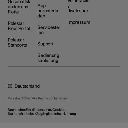
Vulnerabilit
Geschäftsk
App
y
unden und
herunterla
disclosure
Flotte
den
Impressum
Polestar
Servicestel
Fleet Portal
len
Polestar
Support
Standorte
Bedienung
sanleitung
Deutschland
Polestar © 2026 Alle Rechte vorbehalten
Rechtliches
Ethik
Datenschutz
Cookies
Barrierefreiheits-/Zugänglichkeitserklärung