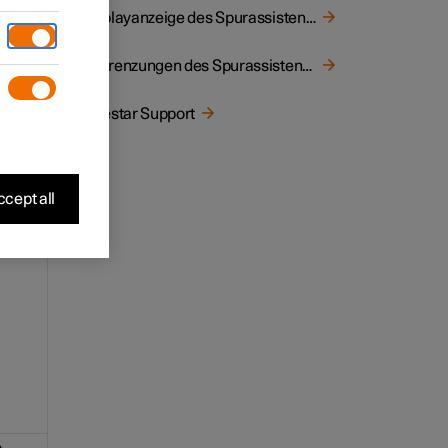
Displayanzeige des Spurassistenten
Begrenzungen des Spurassistenten
e
Polestar Support
cept all