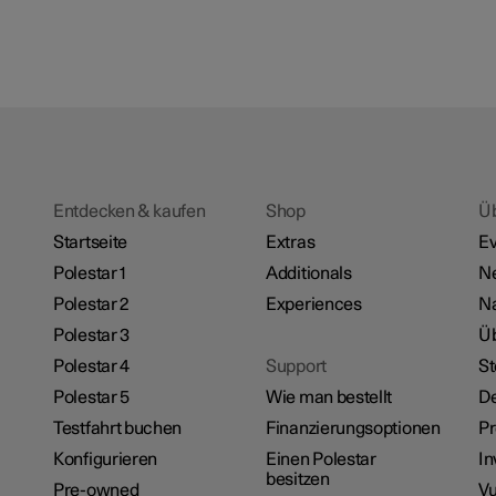
Entdecken & kaufen
Shop
Ü
Startseite
Extras
Ev
Polestar 1
Additionals
N
Polestar 2
Experiences
Na
Polestar 3
Üb
Polestar 4
Support
St
Polestar 5
Wie man bestellt
De
Testfahrt buchen
Finanzierungsoptionen
P
Konfigurieren
Einen Polestar
In
besitzen
Pre-owned
Vu