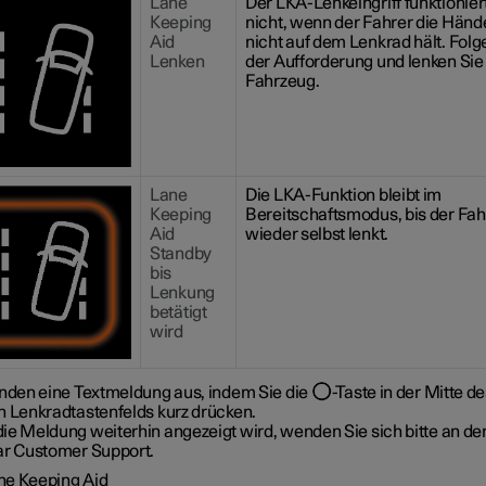
Lane
Der LKA-Lenkeingriff funktionier
Keeping
nicht, wenn der Fahrer die Händ
Aid
nicht auf dem Lenkrad hält. Folg
Lenken
der Aufforderung und lenken Sie
Fahrzeug.
Lane
Die LKA-Funktion bleibt im
Keeping
Bereitschaftsmodus, bis der Fah
Aid
wieder selbst lenkt.
Standby
bis
Lenkung
betätigt
wird
enden eine Textmeldung aus, indem Sie die
-Taste in der Mitte d
n Lenkradtastenfelds kurz drücken.
ie Meldung weiterhin angezeigt wird, wenden Sie sich bitte an de
ar Customer Support.
ne Keeping Aid