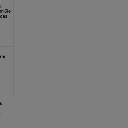
t
e
en Sie
 das
rer
es
n