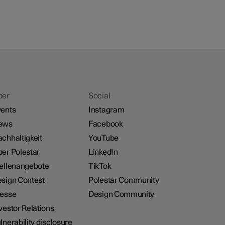
ber
Social
ents
Instagram
ews
Facebook
chhaltigkeit
YouTube
er Polestar
LinkedIn
ellenangebote
TikTok
sign Contest
Polestar Community
resse
Design Community
vestor Relations
lnerability disclosure