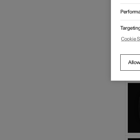
Im Fah
Spuras
Perform
Fahrerdisplay
Symb
Targetin
Center Display
Cookie S
Head-up-Display
Allow
Symbole und Mitteilungen
Nachrichtenverwaltung