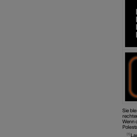
Sie bl
rechte
Wenn d
Polest
1
La