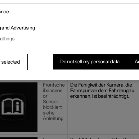
rerdisplay können verschiedene Symbole und Meldungen zum
1
sistenten (LKA
) angezeigt werden. Hier folgen einige Beispiele.
ance
ol
Meldung
Bedeutung
g and Advertising
Fahrerunt
Das System funktioniert nicht wi
erstützg.
geplant. Wenden Sie sich an den
ettings
Funktiona
Polestar Customer Support.
lität
eingeschr
. Wartung
Do not sell my personal data
Ac
 selected
erforderli
ch!
Frontsche
Die Fähigkeit der Kamera, die
ibensens
Fahrspur vor dem Fahrzeug zu
or
erkennen, ist beeinträchtigt.
Sensor
blockiert;
siehe
Anleitung