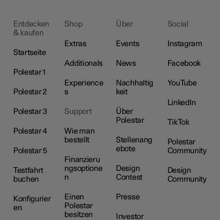
Entdecken
Shop
Über
Social
& kaufen
Extras
Events
Instagram
Startseite
Additionals
News
Facebook
Polestar 1
Experience
Nachhaltig
YouTube
Polestar 2
s
keit
LinkedIn
Polestar 3
Support
Über
Polestar
TikTok
Polestar 4
Wie man
bestellt
Stellenang
Polestar
ebote
Polestar 5
Community
Finanzieru
ngsoptione
Design
Testfahrt
Design
n
Contest
buchen
Community
Einen
Presse
Konfigurier
Polestar
en
besitzen
Investor