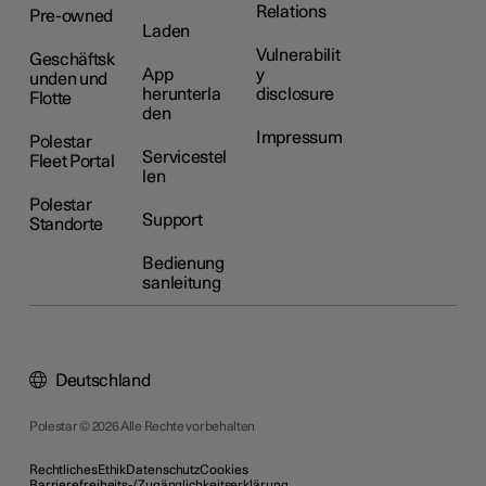
Relations
Pre-owned
Laden
Vulnerabilit
Geschäftsk
App
y
unden und
herunterla
disclosure
Flotte
den
Impressum
Polestar
Servicestel
Fleet Portal
len
Polestar
Support
Standorte
Bedienung
sanleitung
Deutschland
Polestar © 2026 Alle Rechte vorbehalten
Rechtliches
Ethik
Datenschutz
Cookies
Barrierefreiheits-/Zugänglichkeitserklärung