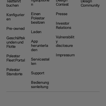
ngsoptione
Design
Testfahrt
Design
n
Contest
buchen
Community
Einen
Presse
Konfigurier
Polestar
en
besitzen
Investor
Relations
Pre-owned
Laden
Vulnerabilit
Geschäftsk
App
y
unden und
herunterla
disclosure
Flotte
den
Impressum
Polestar
Servicestel
Fleet Portal
len
Polestar
Support
Standorte
Bedienung
sanleitung