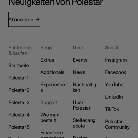
Neuigkeiten von Polestar
Abonnieren
Entdecken
Shop
Über
Social
& kaufen
Extras
Events
Instagram
Startseite
Additionals
News
Facebook
Polestar 1
Experience
Nachhaltig
YouTube
Polestar 2
s
keit
LinkedIn
Polestar 3
Support
Über
Polestar
TikTok
Polestar 4
Wie man
bestellt
Stellenang
Polestar
ebote
Polestar 5
Community
Finanzieru