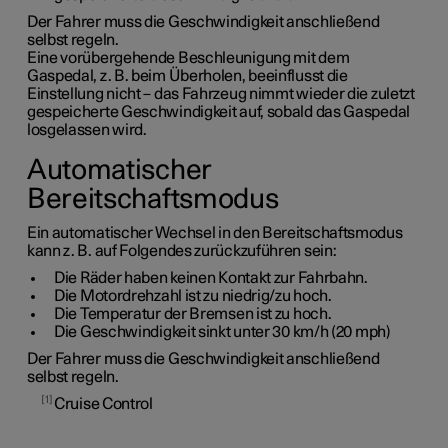
Der Fahrer muss die Geschwindigkeit anschließend
selbst regeln.
Eine vorübergehende Beschleunigung mit dem
Gaspedal, z. B. beim Überholen, beeinflusst die
Einstellung nicht – das Fahrzeug nimmt wieder die zuletzt
gespeicherte Geschwindigkeit auf, sobald das Gaspedal
losgelassen wird.
Automatischer
Bereitschaftsmodus
Ein automatischer Wechsel in den Bereitschaftsmodus
kann z. B. auf Folgendes zurückzuführen sein:
Die Räder haben keinen Kontakt zur Fahrbahn.
Die Motordrehzahl ist zu niedrig/zu hoch.
Die Temperatur der Bremsen ist zu hoch.
Die Geschwindigkeit sinkt unter
30 km/h
(
20 mph
)
Der Fahrer muss die Geschwindigkeit anschließend
selbst regeln.
1
Cruise Control