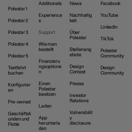
Additionals
News
Facebook
Polestar 1
Experience
Nachhaltig
YouTube
Polestar 2
s
keit
LinkedIn
Polestar 3
Support
Über
Polestar
TikTok
Polestar 4
Wie man
bestellt
Stellenang
Polestar
ebote
Polestar 5
Community
Finanzieru
ngsoptione
Design
Testfahrt
Design
n
Contest
buchen
Community
Einen
Presse
Konfigurier
Polestar
en
besitzen
Investor
Relations
Pre-owned
Laden
Vulnerabilit
Geschäftsk
App
y
unden und
herunterla
disclosure
Flotte
den