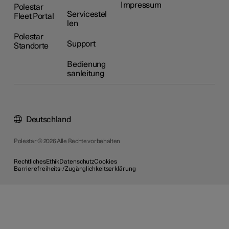
Impressum
Polestar
Servicestel
Fleet Portal
len
Polestar
Support
Standorte
Bedienung
sanleitung
Deutschland
Polestar © 2026 Alle Rechte vorbehalten
Rechtliches
Ethik
Datenschutz
Cookies
Barrierefreiheits-/Zugänglichkeitserklärung