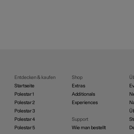
Entdecken & kaufen
Shop
Ü
Startseite
Extras
Ev
Polestar 1
Additionals
N
Polestar 2
Experiences
Na
Polestar 3
Üb
Polestar 4
Support
St
Polestar 5
Wie man bestellt
De