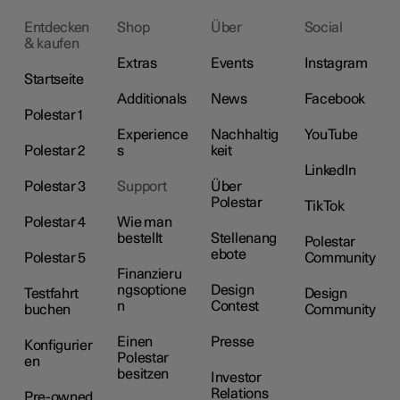
Entdecken
Shop
Über
Social
& kaufen
Extras
Events
Instagram
Startseite
Additionals
News
Facebook
Polestar 1
Experience
Nachhaltig
YouTube
Polestar 2
s
keit
LinkedIn
Polestar 3
Support
Über
Polestar
TikTok
Polestar 4
Wie man
bestellt
Stellenang
Polestar
ebote
Polestar 5
Community
Finanzieru
ngsoptione
Design
Testfahrt
Design
n
Contest
buchen
Community
Einen
Presse
Konfigurier
Polestar
en
besitzen
Investor
Relations
Pre-owned