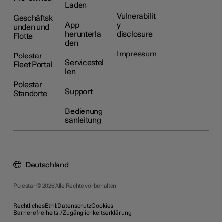
Laden
Vulnerabilit
Geschäftsk
App
y
unden und
herunterla
disclosure
Flotte
den
Impressum
Polestar
Servicestel
Fleet Portal
len
Polestar
Support
Standorte
Bedienung
sanleitung
Deutschland
Polestar © 2026 Alle Rechte vorbehalten
Rechtliches
Ethik
Datenschutz
Cookies
Barrierefreiheits-/Zugänglichkeitserklärung