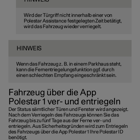
Wird der Türgriff nicht innerhalb einer von
Polestar Assistance festgelegten Zeit betätigt,
wird das Fahrzeug wieder verriegelt.
HINWEIS
Wenn das Fahrzeug z. B. in einem Parkhaus steht,
kann die Fernentriegelungsfunktion ggf. durch
einen schlechten Empfang eingeschränkt sein.
Fahrzeug über die App
Polestar 1
ver- und entriegeln
Der Status sämtlicher Türen und Fenster wird angezeigt.
Nach dem Verriegeln des Fahrzeugs können Sie das
Fahrzeug bis zu fünf Tage aus der Ferne ver- und
entriegeln. Aus Sicherheitsgründen wird zum Entriegeln
des Fahrzeugs über die App
Polestar 1
Ihre Polestar ID
benötigt.