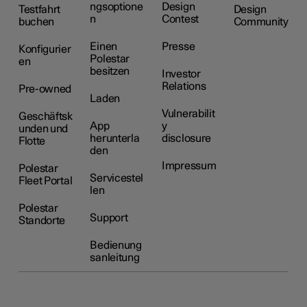
ngsoptione
Design
Testfahrt
Design
n
Contest
buchen
Community
Einen
Presse
Konfigurier
Polestar
en
besitzen
Investor
Relations
Pre-owned
Laden
Vulnerabilit
Geschäftsk
App
y
unden und
herunterla
disclosure
Flotte
den
Impressum
Polestar
Servicestel
Fleet Portal
len
Polestar
Support
Standorte
Bedienung
sanleitung