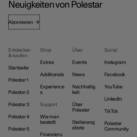
Neuigkeiten von Polestar
Abonnieren
Entdecken
Shop
Über
Social
& kaufen
Extras
Events
Instagram
Startseite
Additionals
News
Facebook
Polestar 1
Experience
Nachhaltig
YouTube
Polestar 2
s
keit
LinkedIn
Polestar 3
Support
Über
Polestar
TikTok
Polestar 4
Wie man
bestellt
Stellenang
Polestar
ebote
Polestar 5
Community
Finanzieru