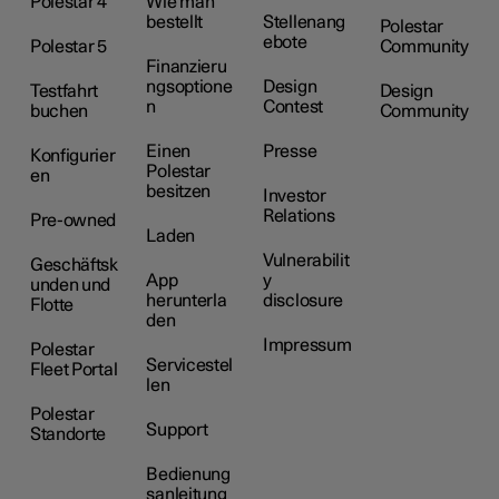
Polestar 4
Wie man
bestellt
Stellenang
Polestar
ebote
Polestar 5
Community
Finanzieru
ngsoptione
Design
Testfahrt
Design
n
Contest
buchen
Community
Einen
Presse
Konfigurier
Polestar
en
besitzen
Investor
Relations
Pre-owned
Laden
Vulnerabilit
Geschäftsk
App
y
unden und
herunterla
disclosure
Flotte
den
Impressum
Polestar
Servicestel
Fleet Portal
len
Polestar
Support
Standorte
Bedienung
sanleitung