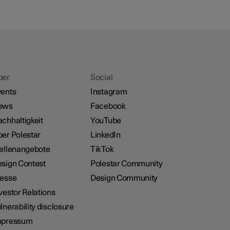
ber
Social
ents
Instagram
ews
Facebook
chhaltigkeit
YouTube
er Polestar
LinkedIn
ellenangebote
TikTok
sign Contest
Polestar Community
resse
Design Community
vestor Relations
lnerability disclosure
mpressum