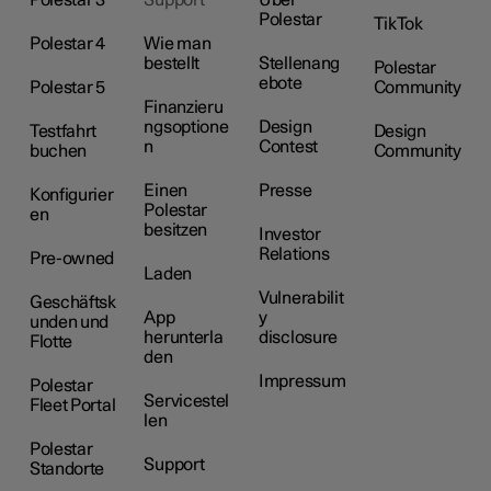
Polestar 3
Support
Über
Polestar
TikTok
Polestar 4
Wie man
bestellt
Stellenang
Polestar
ebote
Polestar 5
Community
Finanzieru
ngsoptione
Design
Testfahrt
Design
n
Contest
buchen
Community
Einen
Presse
Konfigurier
Polestar
en
besitzen
Investor
Relations
Pre-owned
Laden
Vulnerabilit
Geschäftsk
App
y
unden und
herunterla
disclosure
Flotte
den
Impressum
Polestar
Servicestel
Fleet Portal
len
Polestar
Support
Standorte