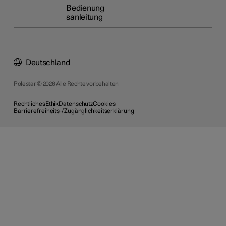
Bedienung
sanleitung
Deutschland
Polestar © 2026 Alle Rechte vorbehalten
Rechtliches
Ethik
Datenschutz
Cookies
Barrierefreiheits-/Zugänglichkeitserklärung