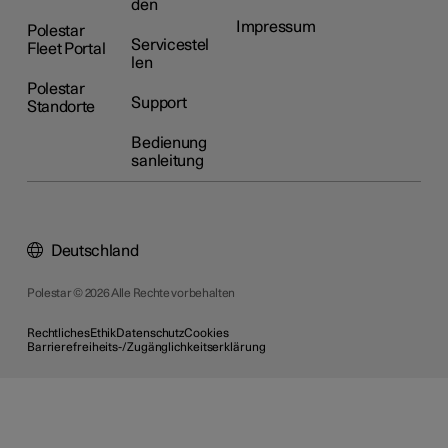
den
Impressum
Polestar
Servicestel
Fleet Portal
len
Polestar
Support
Standorte
Bedienung
sanleitung
Deutschland
Polestar © 2026 Alle Rechte vorbehalten
Rechtliches
Ethik
Datenschutz
Cookies
Barrierefreiheits-/Zugänglichkeitserklärung