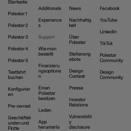
Startseite
Additionals
News
Facebook
Polestar 1
Experience
Nachhaltig
YouTube
Polestar 2
s
keit
LinkedIn
Polestar 3
Support
Über
Polestar
TikTok
Polestar 4
Wie man
bestellt
Stellenang
Polestar
ebote
Polestar 5
Community
Finanzieru
ngsoptione
Design
Testfahrt
Design
n
Contest
buchen
Community
Einen
Presse
Konfigurier
Polestar
en
besitzen
Investor
Relations
Pre-owned
Laden
Vulnerabilit
Geschäftsk
App
y
unden und
herunterla
disclosure
Flotte