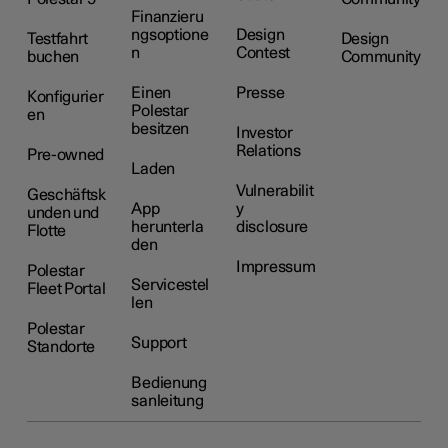
Finanzieru
ngsoptione
Design
Testfahrt
Design
n
Contest
buchen
Community
Einen
Presse
Konfigurier
Polestar
en
besitzen
Investor
Relations
Pre-owned
Laden
Vulnerabilit
Geschäftsk
App
y
unden und
herunterla
disclosure
Flotte
den
Impressum
Polestar
Servicestel
Fleet Portal
len
Polestar
Support
Standorte
Bedienung
sanleitung