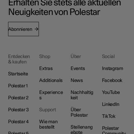
Erhalten Sie stets alle aktuellen
Neuigkeiten von Polestar
Abonnieren
Entdecken
Shop
Über
Social
& kaufen
Extras
Events
Instagram
Startseite
Additionals
News
Facebook
Polestar 1
Experience
Nachhaltig
YouTube
Polestar 2
s
keit
LinkedIn
Polestar 3
Support
Über
Polestar
TikTok
Polestar 4
Wie man
bestellt
Stellenang
Polestar
ebote
Polestar 5
Community