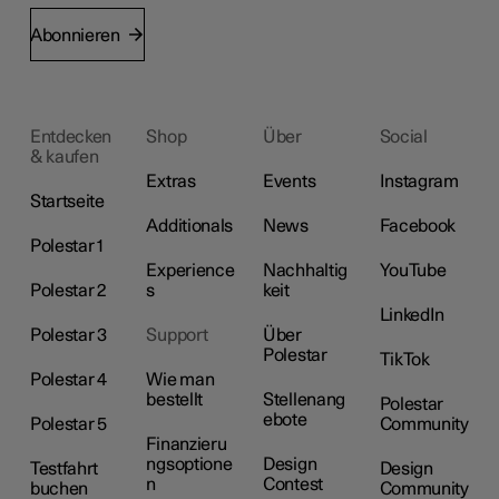
Abonnieren
Entdecken
Shop
Über
Social
& kaufen
Extras
Events
Instagram
Startseite
Additionals
News
Facebook
Polestar 1
Experience
Nachhaltig
YouTube
Polestar 2
s
keit
LinkedIn
Polestar 3
Support
Über
Polestar
TikTok
Polestar 4
Wie man
bestellt
Stellenang
Polestar
ebote
Polestar 5
Community
Finanzieru
ngsoptione
Design
Testfahrt
Design
n
Contest
buchen
Community