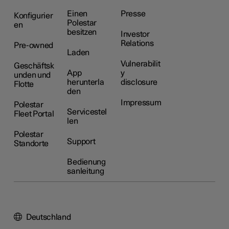
Einen
Presse
Konfigurier
Polestar
en
besitzen
Investor
Relations
Pre-owned
Laden
Vulnerabilit
Geschäftsk
App
y
unden und
herunterla
disclosure
Flotte
den
Impressum
Polestar
Servicestel
Fleet Portal
len
Polestar
Support
Standorte
Bedienung
sanleitung
Deutschland