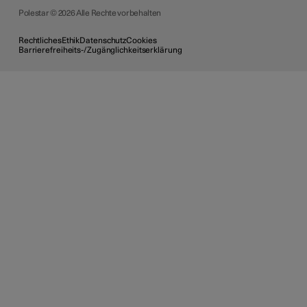
Polestar © 2026 Alle Rechte vorbehalten
Rechtliches
Ethik
Datenschutz
Cookies
Barrierefreiheits-/Zugänglichkeitserklärung