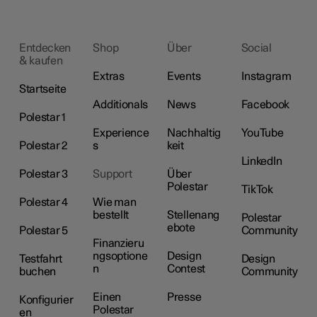
Entdecken
Shop
Über
Social
& kaufen
Extras
Events
Instagram
Startseite
Additionals
News
Facebook
Polestar 1
Experience
Nachhaltig
YouTube
Polestar 2
s
keit
LinkedIn
Polestar 3
Support
Über
Polestar
TikTok
Polestar 4
Wie man
bestellt
Stellenang
Polestar
ebote
Polestar 5
Community
Finanzieru
ngsoptione
Design
Testfahrt
Design
n
Contest
buchen
Community
Einen
Presse
Konfigurier
Polestar
en