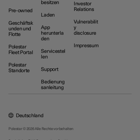
besitzen
Investor
Relations
Pre-owned
Laden
Vulnerabilit
Geschäftsk
App
y
unden und
herunterla
disclosure
Flotte
den
Impressum
Polestar
Servicestel
Fleet Portal
len
Polestar
Support
Standorte
Bedienung
sanleitung
Deutschland
Polestar © 2026 Alle Rechte vorbehalten