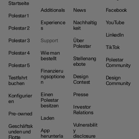
Startseite
Additionals
News
Facebook
Polestar 1
Experience
Nachhaltig
YouTube
Polestar 2
s
keit
LinkedIn
Polestar 3
Support
Über
Polestar
TikTok
Polestar 4
Wie man
bestellt
Stellenang
Polestar
ebote
Polestar 5
Community
Finanzieru
ngsoptione
Design
Testfahrt
Design
n
Contest
buchen
Community
Einen
Presse
Konfigurier
Polestar
en
besitzen
Investor
Relations
Pre-owned
Laden
Vulnerabilit
Geschäftsk
App
y
unden und
herunterla
disclosure
Flotte