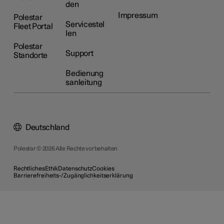
den
Impressum
Polestar
Servicestel
Fleet Portal
len
Polestar
Support
Standorte
Bedienung
sanleitung
Deutschland
Polestar © 2026 Alle Rechte vorbehalten
Rechtliches
Ethik
Datenschutz
Cookies
Barrierefreiheits-/Zugänglichkeitserklärung