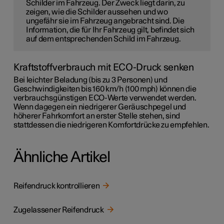
Schilder im Fahrzeug. Der Zweck liegt darin, zu
zeigen, wie die Schilder aussehen und wo
ungefähr sie im Fahrzeug angebracht sind. Die
Information, die für Ihr Fahrzeug gilt, befindet sich
auf dem entsprechenden Schild im Fahrzeug.
Kraftstoffverbrauch mit ECO-Druck senken
Bei leichter Beladung (bis zu 3 Personen) und
Geschwindigkeiten bis
160 km/h (100 mph)
können die
verbrauchsgünstigen ECO-Werte verwendet werden.
Wenn dagegen ein niedrigerer Geräuschpegel und
höherer Fahrkomfort an erster Stelle stehen, sind
stattdessen die niedrigeren Komfortdrücke zu empfehlen.
Ähnliche Artikel
Reifendruck kontrollieren
Zugelassener Reifendruck