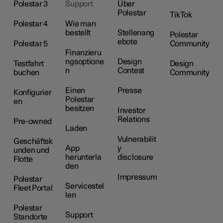
Polestar 3
Support
Über
Polestar
TikTok
Polestar 4
Wie man
bestellt
Stellenang
Polestar
ebote
Polestar 5
Community
Finanzieru
ngsoptione
Design
Testfahrt
Design
n
Contest
buchen
Community
Einen
Presse
Konfigurier
Polestar
en
besitzen
Investor
Relations
Pre-owned
Laden
Vulnerabilit
Geschäftsk
App
y
unden und
herunterla
disclosure
Flotte
den
Impressum
Polestar
Servicestel
Fleet Portal
len
Polestar
Support
Standorte