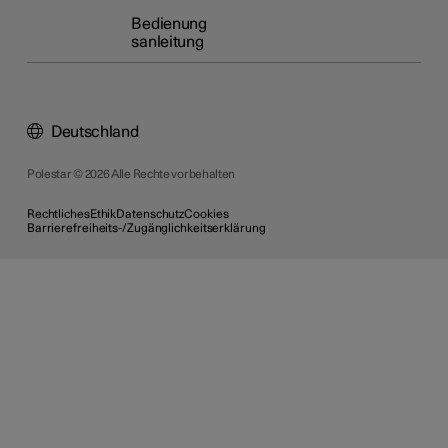
Bedienung
sanleitung
Deutschland
Polestar © 2026 Alle Rechte vorbehalten
Rechtliches
Ethik
Datenschutz
Cookies
Barrierefreiheits-/Zugänglichkeitserklärung