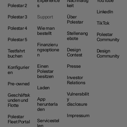
Experience
Nachhaltig
YouTube
Polestar 2
s
keit
LinkedIn
Polestar 3
Support
Über
Polestar
TikTok
Polestar 4
Wie man
bestellt
Stellenang
Polestar
ebote
Polestar 5
Community
Finanzieru
ngsoptione
Design
Testfahrt
Design
n
Contest
buchen
Community
Einen
Presse
Konfigurier
Polestar
en
besitzen
Investor
Relations
Pre-owned
Laden
Vulnerabilit
Geschäftsk
App
y
unden und
herunterla
disclosure
Flotte
den
Impressum
Polestar
Servicestel
Fleet Portal
len