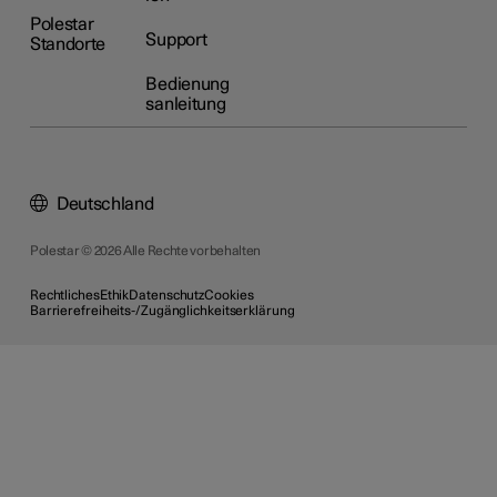
Polestar
Support
Standorte
Bedienung
sanleitung
Deutschland
Polestar © 2026 Alle Rechte vorbehalten
Rechtliches
Ethik
Datenschutz
Cookies
Barrierefreiheits-/Zugänglichkeitserklärung