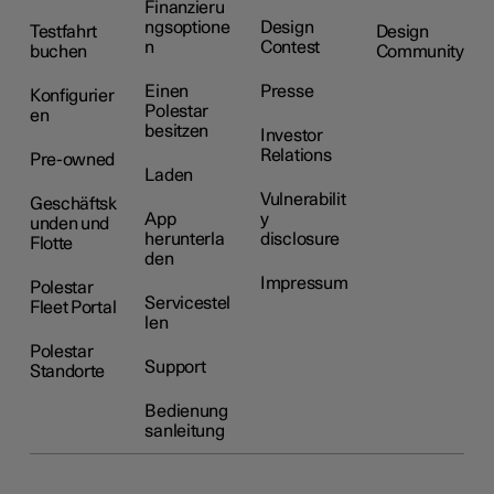
Finanzieru
ngsoptione
Design
Testfahrt
Design
n
Contest
buchen
Community
Einen
Presse
Konfigurier
Polestar
en
besitzen
Investor
Relations
Pre-owned
Laden
Vulnerabilit
Geschäftsk
App
y
unden und
herunterla
disclosure
Flotte
den
Impressum
Polestar
Servicestel
Fleet Portal
len
Polestar
Support
Standorte
Bedienung
sanleitung