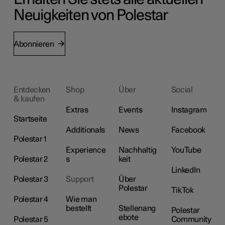
Neuigkeiten von Polestar
Abonnieren
Entdecken
Shop
Über
Social
& kaufen
Extras
Events
Instagram
Startseite
Additionals
News
Facebook
Polestar 1
Experience
Nachhaltig
YouTube
Polestar 2
s
keit
LinkedIn
Polestar 3
Support
Über
Polestar
TikTok
Polestar 4
Wie man
bestellt
Stellenang
Polestar
ebote
Polestar 5
Community