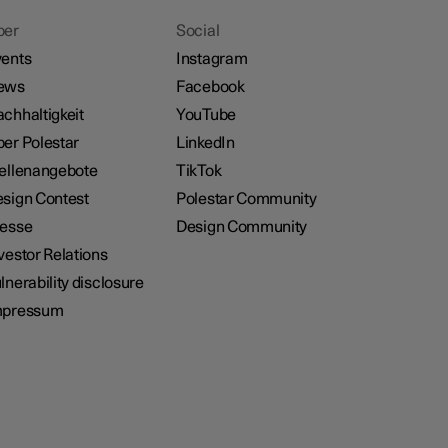
ber
Social
ents
Instagram
ews
Facebook
chhaltigkeit
YouTube
er Polestar
LinkedIn
ellenangebote
TikTok
sign Contest
Polestar Community
resse
Design Community
vestor Relations
lnerability disclosure
mpressum