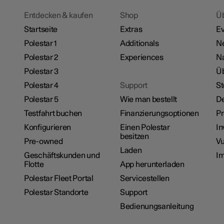
Entdecken & kaufen
Shop
Ü
Startseite
Extras
Ev
Polestar 1
Additionals
N
Polestar 2
Experiences
Na
Polestar 3
Üb
Polestar 4
Support
St
Polestar 5
Wie man bestellt
De
Testfahrt buchen
Finanzierungsoptionen
P
Konfigurieren
Einen Polestar
In
besitzen
Pre-owned
Vu
Laden
Geschäftskunden und
I
Flotte
App herunterladen
Polestar Fleet Portal
Servicestellen
Polestar Standorte
Support
Bedienungsanleitung