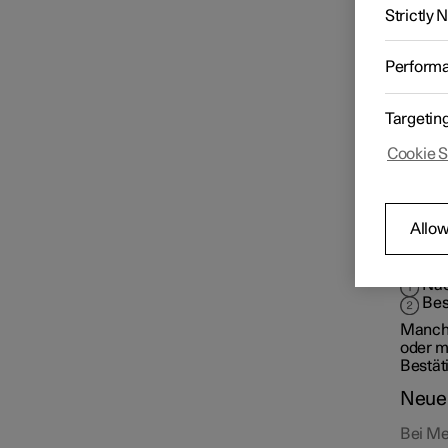
Meldun
Strictly
Lenkrad
Fahrerdisplay
Perform
Center Display
Targetin
Cookie S
Head-up-Display
Allow
Beispi
Symbole und Mitteilungen
Nac
Bes
Nachrichtenverwaltung
Manche
oder m
Bestät
Neue 
Bei Me