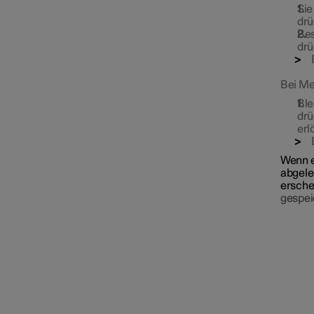
Sie
drü
Bes
drü
Bei Me
Ble
drü
erl
Wenn e
abgele
ersche
gespei