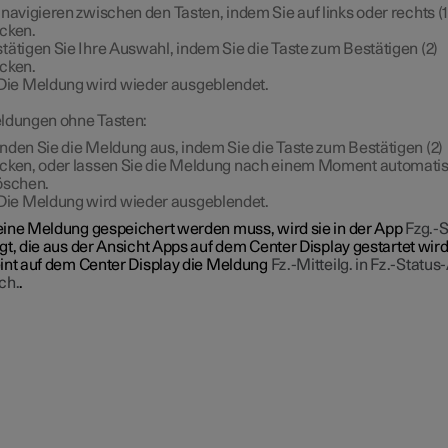
 navigieren zwischen den Tasten, indem Sie auf links oder rechts (1
cken.
tätigen Sie Ihre Auswahl, indem Sie die Taste zum Bestätigen (2)
cken.
Die Meldung wird wieder ausgeblendet.
ldungen ohne Tasten:
nden Sie die Meldung aus, indem Sie die Taste zum Bestätigen (2)
cken, oder lassen Sie die Meldung nach einem Moment automati
öschen.
Die Meldung wird wieder ausgeblendet.
ine Meldung gespeichert werden muss, wird sie in der App
Fzg.-S
gt, die aus der Ansicht Apps auf dem Center Display gestartet wird
int auf dem Center Display die Meldung
Fz.-Mitteilg. in Fz.-Status
ch.
.