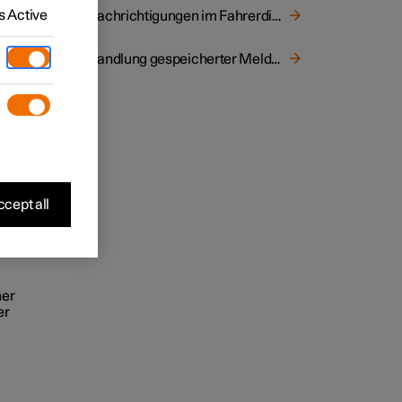
m
 Active
Benachrichtigungen im Fahrerdisplay
Behandlung gespeicherter Meldungen des Fahrerdisplays
cept all
eld.
ner
er