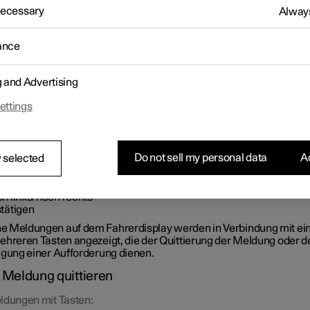
gen auf dem Fahrerdisplay werden über das rechte Tastenfeld a
 Necessary
Always
 quittiert.
ance
g and Advertising
ettings
Do not sell my personal data
Ac
 selected
el für Meldung auf dem Fahrerdisplay und rechtem Lenkradtastenf
h links/nach rechts
tätigen
 Meldungen auf dem Fahrerdisplay werden in Verbindung mit ei
ehreren Tasten angezeigt, die der Quittierung der Meldung oder d
igung einer Aufforderung dienen.
Meldung quittieren
ldungen mit Tasten: