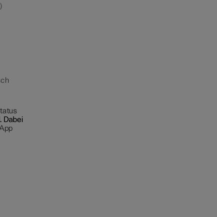
)
sch
tatus
. Dabei
-App