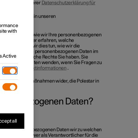
euge, die in unserer
Datenschutzerklärung für
seren Apps, die in unseren
rformance
site with
informiert fühlen, wie wir Ihre personenbezogenen
 Sie mehr darüber erfahren, welche
iten, warum wir dies tun, wie wir die
tellen, dass Ihre personenbezogenen Daten im
 Active
werden, und welche Rechte Sie haben. Sie
nschutzbeauftragten wenden, wenn Sie Fragen zu
en. Siehe
Kontaktinformationen
.
ts die aktuellen Maßnahmen wider, die Polestar in
r
.
ersonenbezogenen Daten?
cept all
he Ihrer personenbezogenen Daten wir zu welchen
arbeiten, und wer als Verantwortlicher für die