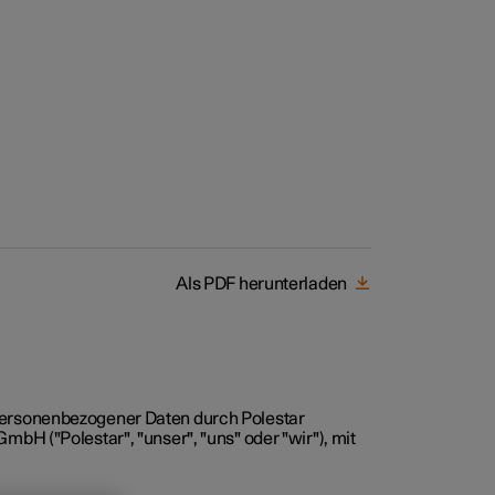
skunden und Flotte
Als PDF herunterladen
bestellt
rungsoptionen
ngnahme
r personenbezogener Daten durch Polestar
H ("Polestar", "unser", "uns" oder "wir"), mit
er abonnieren