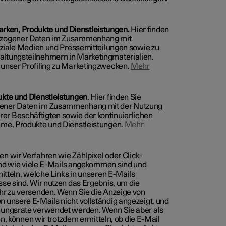
ken, Produkte und Dienstleistungen.
Hier finden
bezogener Daten im Zusammenhang mit
soziale Medien und Pressemitteilungen sowie zu
altungsteilnehmern in Marketingmaterialien.
 unser Profiling zu Marketingzwecken.
Mehr
ukte und Dienstleistungen
. Hier finden Sie
gener Daten im Zusammenhang mit der Nutzung
r Beschäftigten sowie der kontinuierlichen
eme, Produkte und Dienstleistungen.
Mehr
n wir Verfahren wie Zählpixel oder Click-
 und wie viele E-Mails angekommen sind und
mitteln, welche Links in unseren E-Mails
se sind. Wir nutzen das Ergebnis, um die
hr zu versenden. Wenn Sie die Anzeige von
 unsere E-Mails nicht vollständig angezeigt, und
nungsrate verwendet werden. Wenn Sie aber als
en, können wir trotzdem ermitteln, ob die E-Mail