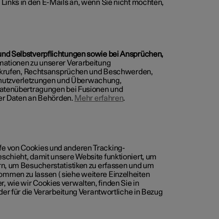
 Links in den E-Mails an, wenn Sie nicht möchten,
.
 und Selbstverpflichtungen sowie bei Ansprüchen,
rmationen zu unserer Verarbeitung
rufen, Rechtsansprüchen und Beschwerden,
hutzverletzungen und Überwachung,
 Datenübertragungen bei Fusionen und
r Daten an Behörden.
Mehr erfahren
.
fe von Cookies und anderen Tracking-
schieht, damit unsere Website funktioniert, um
rn, um Besucherstatistiken zu erfassen und um
mmen zu lassen ( siehe weitere Einzelheiten
 wie wir Cookies verwalten, finden Sie in
der für die Verarbeitung Verantwortliche in Bezug