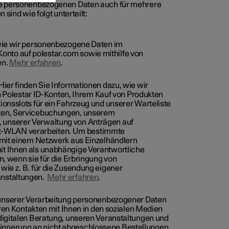
hre personenbezogenen Daten auch für mehrere
 sind wie folgt unterteilt:
, wie wir personenbezogene Daten im
nto auf polestar.com sowie mithilfe von
en.
Mehr erfahren
.
 Hier finden Sie Informationen dazu, wie wir
olestar ID-Konten, Ihrem Kauf von Produkten
ionsslots für ein Fahrzeug und unserer Warteliste
rten, Servicebuchungen, unserem
 unserer Verwaltung von Anträgen auf
t-WLAN verarbeiten. Um bestimmte
r mit einem Netzwerk aus Einzelhändlern
it Ihnen als unabhängige Verantwortliche
n, wenn sie für die Erbringung von
wie z. B. für die Zusendung eigener
anstaltungen.
Mehr erfahren
.
u unserer Verarbeitung personenbezogener Daten
 Kontakten mit Ihnen in den sozialen Medien
 digitalen Beratung, unseren Veranstaltungen und
innerung an nicht abgeschlossene Bestellungen.