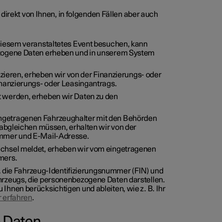
direkt von Ihnen, in folgenden Fällen aber auch
diesem veranstaltetes Event besuchen, kann
ezogene Daten erheben und in unserem System
nzieren, erheben wir von der Finanzierungs- oder
inanzierungs- oder Leasingantrags.
 werden, erheben wir Daten zu den
ngetragenen Fahrzeughalter mit den Behörden
 abgleichen müssen, erhalten wir von der
ummer und E-Mail-Adresse.
chsel meldet, erheben wir vom eingetragenen
ümers.
B. die Fahrzeug-Identifizierungsnummer (FIN) und
rzeugs, die personenbezogene Daten darstellen.
hnen berücksichtigen und ableiten, wie z. B. Ihr
 erfahren
.