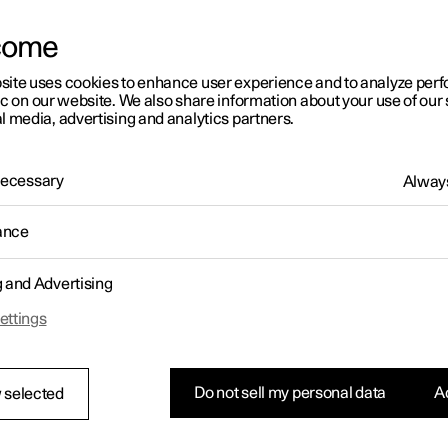
der Verarbeitung Ihrer Daten in Bezug auf unsere Fahrz
Fahrzeuge
erläutert wird, und
come
der Verarbeitung Ihrer Daten im Zusammenhang mit un
Datenschutzhinweisen für jede App
erläutert wird.
site uses cookies to enhance user experience and to analyze pe
ic on our website. We also share information about your use of our 
Es ist uns wichtig, dass Sie sich stets sicher und darüber 
l media, advertising and analytics partners.
Daten verarbeiten. In dieser Datenschutzerklärung können
personenbezogenen Daten wir über Sie erheben und verarbe
personenbezogenen Daten verwenden und wie wir sichers
 Necessary
Always
Einklang mit den geltenden Rechtsvorschriften behandelt 
können sich selbstverständlich an uns oder unseren Date
unserer Verarbeitung Ihrer personenbezogenen Daten hab
ance
Diese Richtlinie wird laufend aktualisiert und spiegelt ste
Bezug auf Ihre persönlichen Daten ergreift.
Lesen Sie meh
g and Advertising
ettings
2. Wann verarbeiten wir Ihre p
2.1 Übersicht
Do not sell my personal data
Ac
 selected
In diesem Abschnitt informieren wir Sie darüber, welc
Zwecken, auf welcher Rechtsgrundlage und wie lange ver