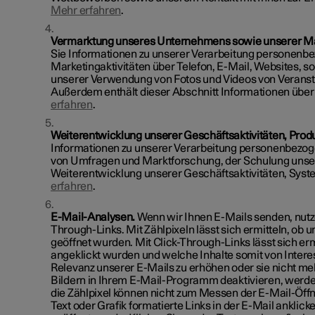
Mehr erfahren
.
Vermarktung unseres Unternehmens sowie unserer Mar
Sie Informationen zu unserer Verarbeitung personen
Marketingaktivitäten über Telefon, E-Mail, Websites, 
unserer Verwendung von Fotos und Videos von Veranst
Außerdem enthält dieser Abschnitt Informationen über
erfahren
.
Weiterentwicklung unserer Geschäftsaktivitäten, Prod
Informationen zu unserer Verarbeitung personenbezo
von Umfragen und Marktforschung, der Schulung unsere
Weiterentwicklung unserer Geschäftsaktivitäten, Syst
erfahren
.
E-Mail-Analysen.
Wenn wir Ihnen E-Mails senden, nutze
Through-Links. Mit Zählpixeln lässt sich ermitteln, ob
geöffnet wurden. Mit Click-Through-Links lässt sich er
angeklickt wurden und welche Inhalte somit von Interes
Relevanz unserer E-Mails zu erhöhen oder sie nicht me
Bildern in Ihrem E-Mail-Programm deaktivieren, werden
die Zählpixel können nicht zum Messen der E-Mail-Öff
Text oder Grafik formatierte Links in der E-Mail anklick