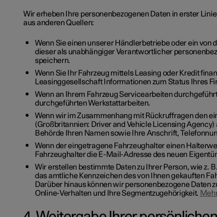
Wir erheben Ihre personenbezogenen Daten in erster Linie 
aus anderen Quellen:
Wenn Sie einen unserer Händlerbetriebe oder ein von 
dieser als unabhängiger Verantwortlicher personenb
speichern.
Wenn Sie Ihr Fahrzeug mittels Leasing oder Kredit fina
Leasinggesellschaft Informationen zum Status Ihres F
Wenn an Ihrem Fahrzeug Servicearbeiten durchgeführt
durchgeführten Werkstattarbeiten.
Wenn wir im Zusammenhang mit Rückruffragen den ei
(Großbritannien: Driver and Vehicle Licensing Agency)
Behörde Ihren Namen sowie Ihre Anschrift, Telefonn
Wenn der eingetragene Fahrzeughalter einen Halterwe
Fahrzeughalter die E-Mail-Adresse des neuen Eigent
Wir erstellen bestimmte Daten zu Ihrer Person, wie z. 
das amtliche Kennzeichen des von Ihnen gekauften Fah
Darüber hinaus können wir personenbezogene Daten zu I
Online-Verhalten und Ihre Segmentzugehörigkeit.
Mehr