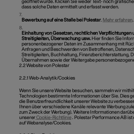
geöffnet wurde. Klicken Sie weder Text- noch grafische
dass solche Daten ermittelt und erfasst werden.
Bewerbung auf eine Stelle bei Polestar
.
Mehr erfahren
Einhaltung von Gesetzen, rechtlichen Verpflichtungen
Streitigkeiten, Überwachung usw.
Hier finden Sie Info
personenbezogener Daten im Zusammenhang mit Rück
Anfragen und Beschwerden von Betroffenen, Datensc
Streitigkeiten, Buchhaltung, Finanzberichterstattung,
Übernahmen sowie der Weitergabe personenbezogene
2.2 Website von Polestar
2.2.1 Web-Analytik/Cookies
Wenn Sie unsere Website besuchen, sammeln wir mithil
Technologien bestimmte Informationen über Sie. Dies ge
die Benutzerfreundlichkeit unserer Website zu verbesse
Ihnen über verschiedene Kanäle relevante Werbung zuko
zum Zweck der Werbung). Weitere Informationen darüber,
unserer
Cookie-Richtlinie
. Polestar Performance AB ist 
auf Webanalyse/Cookies.