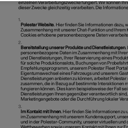
einzelnen Verarbeitungszwecke fungiert. Wir können I
dieser Zwecke gleichzeitig verarbeiten. Die Informationen
Polestar Website
. Hier finden Sie Informationen dazu
Zusammenhang mit unserer Chat-Funktion und Ihrem Ko
Cookies erhobene personenbezogene Daten verarbeit
Bereitstellung unserer Produkte und Dienstleistungen
.
personenbezogene Daten im Zusammenhang mit Ihren P
und Dienstleistungen, Ihrer Reservierung eines Produkt
für solche Produktionsslots, Buchungen von Probefah
Empfehlungsprogramm, unserem Polestar Fleet Portal,
Eigentumswechsel eines Fahrzeugs und unserem Gas
Dienstleistungen anbieten zu können, arbeitet Polesta
zusammen, die in Bezug auf bestimmte Interaktionen m
fungieren können. Dies kann beispielsweise der Fall sei
Dienstleistungen Ihnen gegenüber verantwortlich sind, 
Marketingangebote oder die Durchführung lokaler Ver
Im Kontakt mit Ihnen
. Hier finden Sie Informationen z
im Zusammenhang mit unserem Kundensupport, unseren
und in der Polestar-Community, unserer virtuellen und
Wettbewerben sowie unserem Kontakt mit Ihnen zur Er