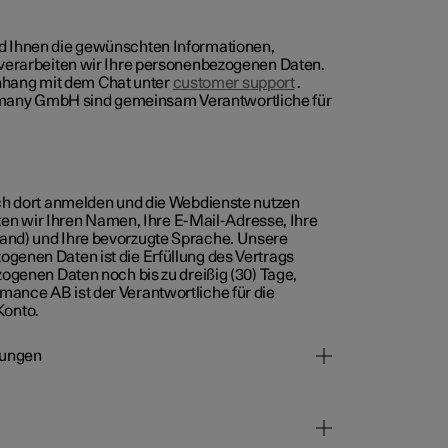
nd Ihnen die gewünschten Informationen,
, verarbeiten wir Ihre personenbezogenen Daten.
hang mit dem Chat unter
customer support
.
rmany GmbH sind gemeinsam Verantwortliche für
ich dort anmelden und die Webdienste nutzen
eiten wir Ihren Namen, Ihre E-Mail-Adresse, Ihre
Land) und Ihre bevorzugte Sprache. Unsere
ogenen Daten ist die Erfüllung des Vertrags
zogenen Daten noch bis zu dreißig (30) Tage,
mance AB ist der Verantwortliche für die
Konto.
stungen