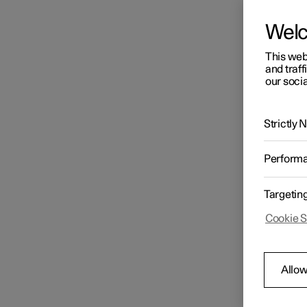
Wel
This web
and traff
our socia
Strictly
Perform
Targetin
Cookie S
Allow