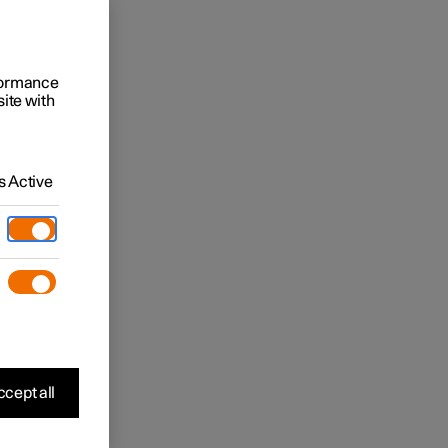
rformance
site with
 Active
cept all