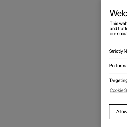
Wel
This web
and traff
our socia
Strictly
Perform
Targetin
Cookie S
Allow