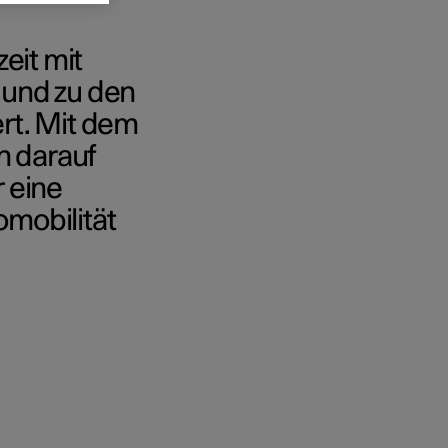
eit mit
und zu den
rt. Mit dem
n darauf
r eine
omobilität