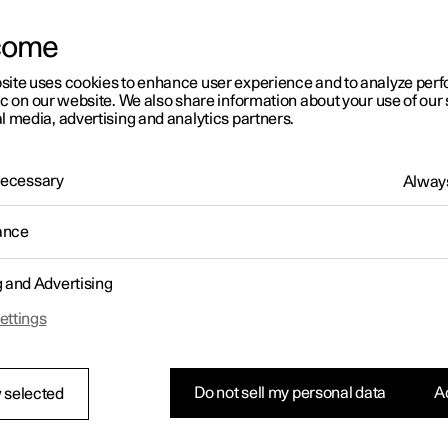
come
site uses cookies to enhance user experience and to analyze pe
ic on our website. We also share information about your use of our 
l media, advertising and analytics partners.
 Necessary
Always
ance
g and Advertising
ettings
Do not sell my personal data
Ac
 selected