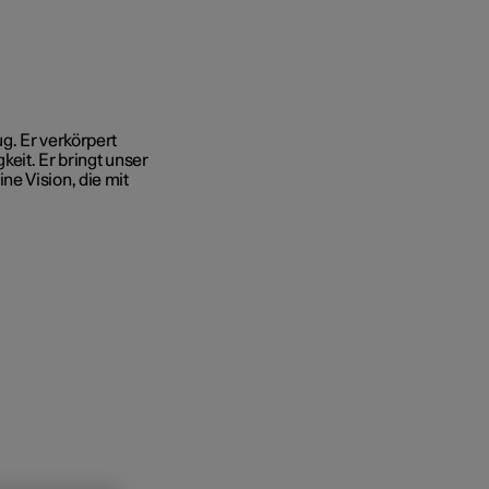
g. Er verkörpert
eit. Er bringt unser
e Vision, die mit
 und
tskunden
gang
rungsoptionen