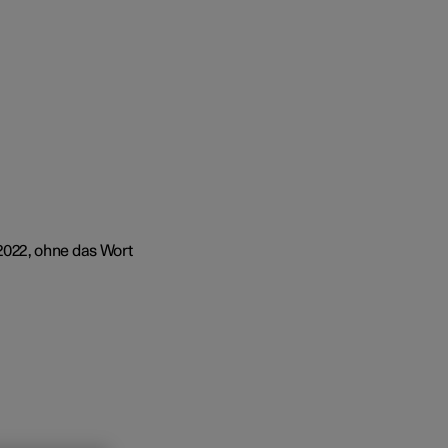
 und
022, ohne das Wort
tskunden
gang
rungsoptionen