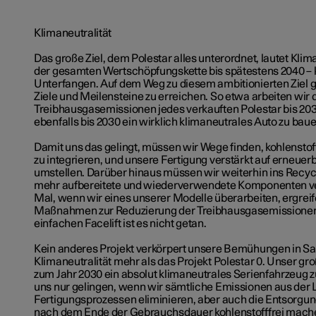
Klimaneutralität
Das große Ziel, dem Polestar alles unterordnet, lautet Klim
der gesamten Wertschöpfungskette bis spätestens 2040 – k
Unterfangen. Auf dem Weg zu diesem ambitionierten Ziel gil
Ziele und Meilensteine zu erreichen. So etwa arbeiten wir 
Treibhausgasemissionen jedes verkauften Polestar bis 203
ebenfalls bis 2030 ein wirklich klimaneutrales Auto zu baue
Damit uns das gelingt, müssen wir Wege finden, kohlensto
zu integrieren, und unsere Fertigung verstärkt auf erneue
umstellen. Darüber hinaus müssen wir weiterhin ins Recycl
mehr aufbereitete und wiederverwendete Komponenten v
Mal, wenn wir eines unserer Modelle überarbeiten, ergreif
Maßnahmen zur Reduzierung der Treibhausgasemissionen
einfachen Facelift ist es nicht getan.
Kein anderes Projekt verkörpert unsere Bemühungen in S
Klimaneutralität mehr als das Projekt Polestar 0. Unser große
zum Jahr 2030 ein absolut klimaneutrales Serienfahrzeug 
uns nur gelingen, wenn wir sämtliche Emissionen aus der L
Fertigungsprozessen eliminieren, aber auch die Entsorgun
nach dem Ende der Gebrauchsdauer kohlenstofffrei mache