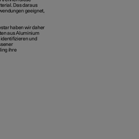
terial. Das daraus
nwendungen geeignet,
estar haben wir daher
nten aus Aluminium
identifizieren und
ssener
ing ihre