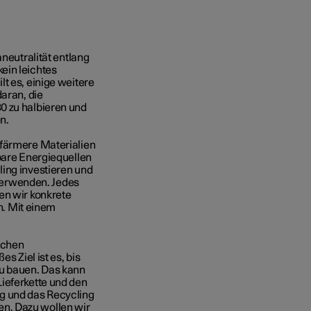
aneutralität entlang
ein leichtes
t es, einige weitere
daran, die
0 zu halbieren und
n.
ffärmere Materialien
rbare Energiequellen
ing investieren und
erwenden. Jedes
en wir konkrete
. Mit einem
achen
s Ziel ist es, bis
zu bauen.
Das kann
ieferkette und den
g und das Recycling
n. Dazu wollen wir