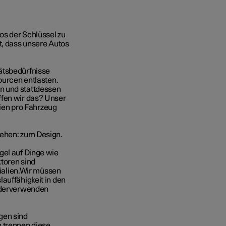
tos der Schlüssel zu
t, dass unsere Autos
ätsbedürfnisse
ourcen entlasten.
n und stattdessen
ffen wir das? Unser
alien pro Fahrzeug
gehen: zum Design.
gel auf Dinge wie
ktoren sind
alien.
Wir müssen
lauffähigkeit in den
iederverwenden
gen sind
 trennen diese