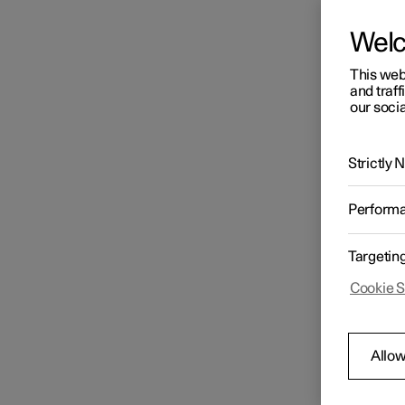
Wel
This web
and traff
our socia
Strictly
Perform
Targetin
Cookie S
Allow