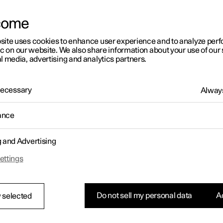
come
site uses cookies to enhance user experience and to analyze pe
ic on our website. We also share information about your use of our 
l media, advertising and analytics partners.
 Necessary
Always
ance
g and Advertising
ettings
Do not sell my personal data
Ac
 selected