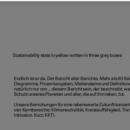
Endlich ist er da. Der Bericht aller Berichte. Mehr als 60 Sei
Diagramme, Prozentangaben, Meilensteine und Definition
natürlich nur von … diesem Bericht sein, der beschreibt, w
Schutz unseres Planeten und aller, die auf ihm leben, tut.
Unsere Bemühungen für eine lebenswerte Zukunft konzentr
vier Kernbereiche: Klimaneutralität, Kreislauffähigkeit, Tr
Inklusion.
Kurz: KKTI.