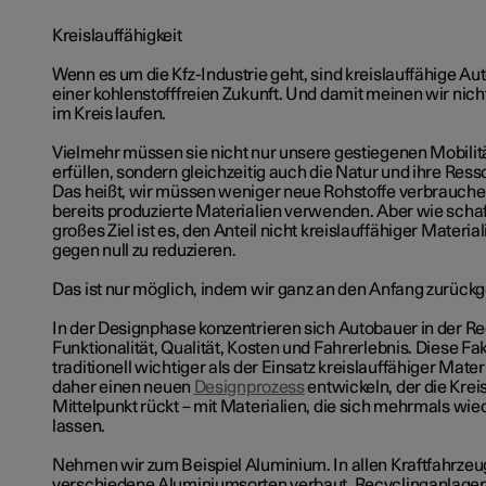
Kreislauffähigkeit
Wenn es um die Kfz-Industrie geht, sind kreislauffähige Au
einer kohlenstofffreien Zukunft. Und damit meinen wir nich
im Kreis laufen.
Vielmehr müssen sie nicht nur unsere gestiegenen Mobilit
erfüllen, sondern gleichzeitig auch die Natur und ihre Ress
Das heißt, wir müssen weniger neue Rohstoffe verbrauche
bereits produzierte Materialien verwenden. Aber wie scha
großes Ziel ist es, den Anteil nicht kreislauffähiger Materi
gegen null zu reduzieren.
Das ist nur möglich, indem wir ganz an den Anfang zurück
In der Designphase konzentrieren sich Autobauer in der Re
Funktionalität, Qualität, Kosten und Fahrerlebnis. Diese Fa
traditionell wichtiger als der Einsatz kreislauffähiger Materi
daher
einen neuen
Designprozess
entwickeln, der die Kreis
Mittelpunkt rückt – mit Materialien, die sich mehrmals w
lassen.
Nehmen wir zum Beispiel Aluminium. In allen Kraftfahrzeu
verschiedene Aluminiumsorten verbaut. Recyclinganlagen