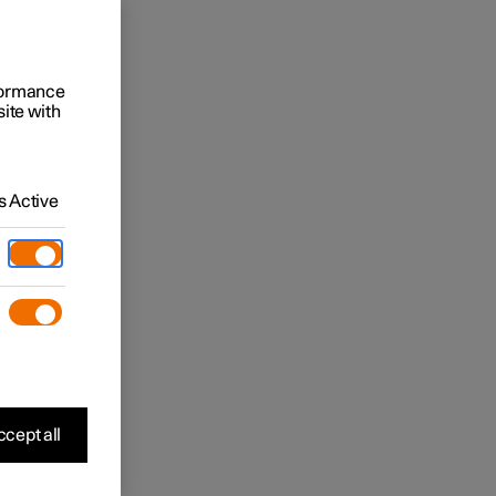
rformance
site with
 Active
cept all