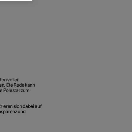
ten voller
en. Die Rede kann
as Polestar zum
ieren sich dabei auf
ansparenz und