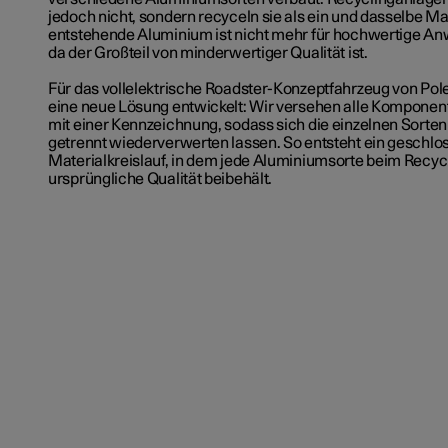
jedoch nicht, sondern recyceln sie als ein und dasselbe Ma
entstehende Aluminium ist nicht mehr für hochwertige A
da der Großteil von minderwertiger Qualität ist.
Für das vollelektrische Roadster-Konzeptfahrzeug von Pol
eine neue Lösung entwickelt: Wir versehen alle Kompone
mit einer Kennzeichnung, sodass sich die einzelnen Sorten 
getrennt wiederverwerten lassen. So entsteht ein geschlo
Materialkreislauf, in dem jede Aluminiumsorte beim Recycl
ursprüngliche Qualität beibehält.