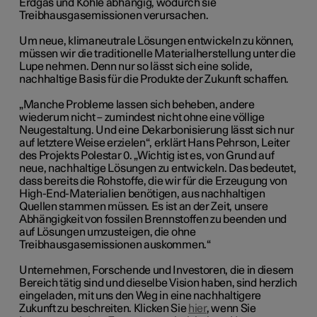
Erdgas und Kohle abhängig, wodurch sie
Treibhausgasemissionen verursachen.
Um neue, klimaneutrale Lösungen entwickeln zu können,
müssen wir die traditionelle Materialherstellung unter die
Lupe nehmen. Denn nur so lässt sich eine solide,
nachhaltige Basis für die Produkte der Zukunft schaffen.
„Manche Probleme lassen sich beheben, andere
wiederum nicht – zumindest nicht ohne eine völlige
Neugestaltung. Und eine Dekarbonisierung lässt sich nur
auf letztere Weise erzielen“,
erklärt Hans Pehrson, Leiter
des Projekts Polestar 0. „
Wichtig ist es, von Grund auf
neue, nachhaltige Lösungen zu entwickeln. Das bedeutet,
dass bereits die Rohstoffe, die wir für die Erzeugung von
High-End-Materialien benötigen, aus nachhaltigen
Quellen stammen müssen. Es ist an der Zeit, unsere
Abhängigkeit von fossilen Brennstoffen zu beenden und
auf Lösungen umzusteigen, die ohne
Treibhausgasemissionen auskommen.“
Unternehmen, Forschende und Investoren, die in diesem
Bereich tätig sind und dieselbe Vision haben, sind herzlich
eingeladen, mit uns den Weg in eine nachhaltigere
Zukunft zu beschreiten. Klicken Sie
hier
, wenn Sie