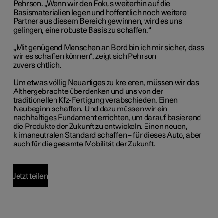
Pehrson. „Wenn wir den Fokus weiterhin auf die
Basismaterialien legen und hoffentlich noch weitere
Partner aus diesem Bereich gewinnen, wird es uns
gelingen, eine robuste Basis zu schaffen.“
„Mit genügend Menschen an Bord bin ich mir sicher, dass
wir es schaffen können“, zeigt sich Pehrson
zuversichtlich.
Um etwas völlig Neuartiges zu kreieren, müssen wir das
Althergebrachte überdenken und uns von der
traditionellen Kfz-Fertigung verabschieden. Einen
Neubeginn schaffen. Und dazu müssen wir ein
nachhaltiges Fundament errichten, um darauf basierend
die Produkte der Zukunft zu entwickeln. Einen neuen,
klimaneutralen Standard schaffen – für dieses Auto, aber
auch für die gesamte Mobilität der Zukunft.
Jetzt teilen