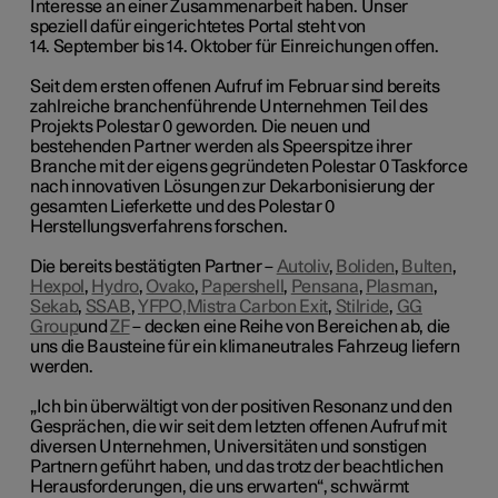
Interesse an einer Zusammenarbeit haben. Unser
speziell dafür eingerichtetes Portal steht von
14. September bis 14. Oktober für Einreichungen offen.
Seit dem ersten offenen Aufruf im Februar sind bereits
zahlreiche branchenführende Unternehmen Teil des
Projekts Polestar 0 geworden. Die neuen und
bestehenden Partner werden als Speerspitze ihrer
Branche mit der eigens gegründeten Polestar 0 Taskforce
nach innovativen Lösungen zur Dekarbonisierung der
gesamten Lieferkette und des Polestar 0
Herstellungsverfahrens forschen.
Die bereits bestätigten Partner –
Autoliv
,
Boliden
,
Bulten
,
Hexpol
,
Hydro
,
Ovako
,
Papershell
,
Pensana
,
Plasman
,
Sekab
,
SSAB
,
YFPO,
Mistra Carbon Exit
,
Stilride
,
GG
Group
und
ZF
– decken eine Reihe von Bereichen ab, die
uns die Bausteine für ein klimaneutrales Fahrzeug liefern
werden.
„Ich bin überwältigt von der positiven Resonanz und den
Gesprächen, die wir seit dem letzten offenen Aufruf mit
diversen Unternehmen, Universitäten und sonstigen
Partnern geführt haben, und das trotz der beachtlichen
Herausforderungen, die uns erwarten“, schwärmt