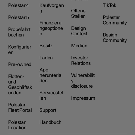
Polestar 4
Kaufvorgan
TikTok
g
Offene
Stellen
Polestar 5
Polestar
Finanzieru
Community
ngsoptione
Design
Probefahrt
n
Contest
buchen
Design
Community
Besitz
Medien
Konfigurier
en
Laden
Investor
Relations
Pre-owned
App
herunterla
Vulnerabilit
Flotten-
den
y
und
disclosure
Geschäftsk
unden
Servicestel
len
Impressum
Polestar
Fleet Portal
Support
Polestar
Handbuch
Location