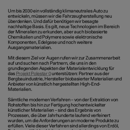
Um bis 2030 ein vollständig klimaneutrales Auto zu
entwickeln, müssen wir die Fahrzeugherstellung neu
überdenken. Und dafür benötigen wir besagte
nachhaltige Basis. Es gilt, neue Technologien im Bereich
der Mineralien zu erkunden, aber auch biobasierte
Chemikalien und Polymere sowie elektronische
Komponenten, Edelgase und noch weitere
Ausgangsmaterialien.
Mit diesem Ziel vor Augen rufen wir zur Zusammenarbeit
auf und suchen nach Partnern, die uns in den
grundlegenden Aspekten der Materialentwicklung für
das
Projekt Polestar 0
unterstützen: Partner aus der
Bergbauindustrie, Hersteller biobasierter Materialien und
Anbieter von künstlich hergestellten High-End-
Materialien.
Sämtliche modernen Verfahren – von der Extraktion von
Rohstoffen bis hin zur Fertigung hochentwickelter
künstlicher Materialien – sind das Ergebnis von
Prozessen, die über Jahrhunderte laufend verfeinert
wurden, um die Anforderungen an moderne Produkte zu
erfüllen. Viele dieser Verfahren sind allerdings von Erdöl,