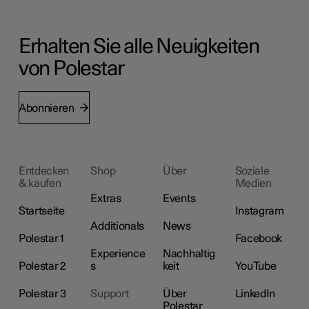
Erhalten Sie alle Neuigkeiten
von Polestar
Abonnieren
Entdecken
Shop
Über
Soziale
& kaufen
Medien
Extras
Events
Startseite
Instagram
Additionals
News
Polestar 1
Facebook
Experience
Nachhaltig
Polestar 2
s
keit
YouTube
Polestar 3
Support
Über
LinkedIn
Polestar