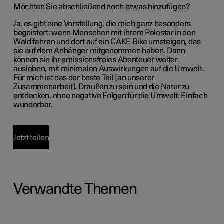
Möchten Sie abschließend noch etwas hinzufügen?
Ja, es gibt eine Vorstellung, die mich ganz besonders
begeistert: wenn Menschen mit ihrem Polestar in den
Wald fahren und dort auf ein CAKE Bike umsteigen, das
sie auf dem Anhänger mitgenommen haben. Dann
können sie ihr emissionsfreies Abenteuer weiter
ausleben, mit minimalen Auswirkungen auf die Umwelt.
Für mich ist das der beste Teil [an unserer
Zusammenarbeit]. Draußen zu sein und die Natur zu
entdecken, ohne negative Folgen für die Umwelt. Einfach
wunderbar.
Jetzt teilen
Verwandte Themen