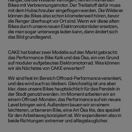
Ranger, die die Wilderer verfolgen, fahren momentan
Bikes mit Verbrennungsmotor. Der Treibstoff dafür muss
mit dem Hubschrauber eingeflogen werden. Die Wilderer
können die Bikes also schon kilometerweit hören, bevor
die Ranger überhaupt vor Ort sind. Wenn wir diese alten
Bikes durch unsere neuen Elektromotorräder ersetzen,
die man sogar unterwegs laden kann, dann ändert sich
das Bild grundlegend.
CAKE hat bisher zwei Modelle auf den Markt gebracht:
das Performance-Bike Kalk und das Ösa, ein von Grund
auf modular aufgebautes Elektromotorrad. Was können
wir als Nächstes von CAKE erwarten?
Wir sind fest im Bereich Offroad-Performance verankert,
und das wird auch so bleiben. Gleichzeitig ist uns aber
klar, dass unsere Bikes hauptsächlich für das Pendeln in
der Stadt genutzt werden. Im Moment arbeiten wir an
einem Offroad-Monster, das Performance auf ein neues
Level bringen wird. Außerdem bauen wir an einem
leichteren, urbaneren Bike, eine Art Ösa lite, das speziell
für den Arbeitsweg konzipiert ist. Wir expandieren also in
beide Richtungen: extremer und alltagstauglicher.