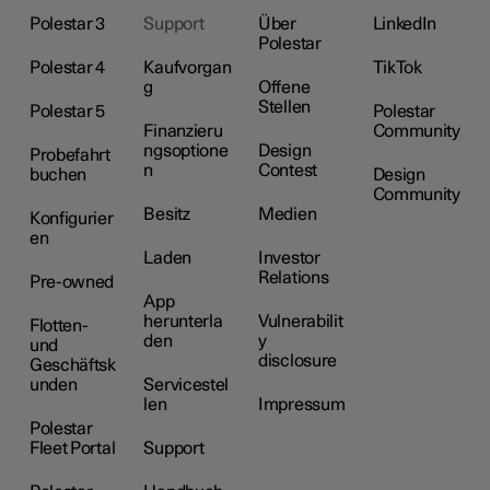
Polestar 3
Support
Über
LinkedIn
Polestar
Polestar 4
Kaufvorgan
TikTok
g
Offene
Stellen
Polestar 5
Polestar
Finanzieru
Community
ngsoptione
Design
Probefahrt
n
Contest
buchen
Design
Community
Besitz
Medien
Konfigurier
en
Laden
Investor
Relations
Pre-owned
App
herunterla
Vulnerabilit
Flotten-
den
y
und
disclosure
Geschäftsk
unden
Servicestel
len
Impressum
Polestar
Fleet Portal
Support