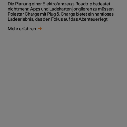
Die Planung einer Elektrofahrzeug-Roadtrip bedeutet
nicht mehr, Apps und Ladekarten jonglieren zu müssen.
Polestar Charge mit Plug & Charge bietet ein nahtloses
Ladeerlebnis, das den Fokus auf das Abenteuer legt.
Mehr erfahren