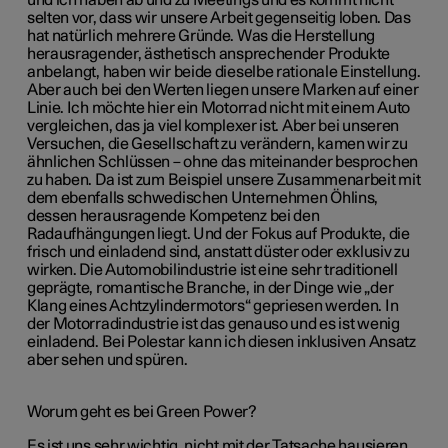
und ich haben ab und zu Meetings und es kommt nicht
selten vor, dass wir unsere Arbeit gegenseitig loben. Das
hat natürlich mehrere Gründe. Was die Herstellung
herausragender, ästhetisch ansprechender Produkte
anbelangt, haben wir beide dieselbe rationale Einstellung.
Aber auch bei den Werten liegen unsere Marken auf einer
Linie. Ich möchte hier ein Motorrad nicht mit einem Auto
vergleichen, das ja viel komplexer ist. Aber bei unseren
Versuchen, die Gesellschaft zu verändern, kamen wir zu
ähnlichen Schlüssen – ohne das miteinander besprochen
zu haben. Da ist zum Beispiel unsere Zusammenarbeit mit
dem ebenfalls schwedischen Unternehmen Öhlins,
dessen herausragende Kompetenz bei den
Radaufhängungen liegt. Und der Fokus auf Produkte, die
frisch und einladend sind, anstatt düster oder exklusiv zu
wirken. Die Automobilindustrie ist eine sehr traditionell
geprägte, romantische Branche, in der Dinge wie „der
Klang eines Achtzylindermotors“ gepriesen werden. In
der Motorradindustrie ist das genauso und es ist wenig
einladend. Bei Polestar kann ich diesen inklusiven Ansatz
aber sehen und spüren.
Worum geht es bei Green Power?
Es ist uns sehr wichtig, nicht mit der Tatsache hausieren