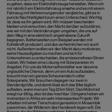
zu gehen, dass wir Elektrofahrzeuge herstellen. Wenn ich
mir nämlich ein Elektrofahrzeug ansehe und es mit einem
Fahrzeug mit Verbrennungsmotor vergleiche, gibt es in
puncto Nachhaltigkeit kaum einen Unterschied. Wichtig
ist, dass es ihn geben wird. Wir müssen bescheiden
bleiben und versuchen, den Markt darüber aufzuklären,
wie wir mit den Veränderungen umgehen, die uns auf
dem Weg in eine elektrisch angetriebene Zukunft
begegnen. Batteriezellen zum Beispiel werden mit
Kohlekraft produziert, und das verheimlichen wir auch
nicht. Außerdem wollen wir den Markt dazu motivieren,
seine Hausaufgaben zu machen und sich für
Unternehmen zu entscheiden, die emissionsfreien Strom
nutzen. Wir haben eine Lösung mit Solarpanelen im
Angebot. Für uns als Motorradhersteller war das eine
unglaubliche Chance, denn um ein Auto aufzuladen,
braucht man ein ganzes Scheunendach voller
Solarpanele. Wir brauchen dagegen nur zwei in
Standardgröße, und damit lässt sich das Bike täglich
aufladen, wenn man am Tag 22 km fährt. Das Motorrad
wiegt nur 68 kg, also ist das machbar. Übrigens haben wir
momentan in Afrika ein sehr interessantes Projekt: Wir
arbeiten mit einer Tierschutzorganisation in Mosambik
zusammen, die Wilderern das Handwerk legen will. Die