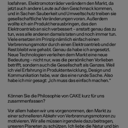
losfahren. Elektromotorräder verändern den Markt, da
jetzt auch andere Leute auf den Geschmack kommen,
und in Sachen Sauberkeit und Umweltschutz treiben sie
gesellschaftliche Veränderungen voran. Außerdem
wollte ich ein Produkt herausbringen, das den
Elektroantrieb an sich verbessert – anstatt genau das zu
tun, was alle anderen damals taten und noch immer tun.
Viele ersetzen im Prinzip nämlich einfach einen
Verbrennungsmotor durch einen Elektroantrieb und der
Rest bleibt wie gehabt. Genau da habe ich angesetzt.
Neue Technologien verleihen dem Markt eine neue
Bedeutung – nicht nur, was die persönlichen Vorlieben
betrifft, sondern auch die Gesellschaft als Ganzes. Weil
ich viel Erfahrung in Produktentwicklung, Design und
Kommunikation habe, war das eine runde Sache. Also
habe ich mir gesagt: „Ich muss das einfach machen.“
Können Sie die Philosophie von CAKE kurz für uns
zusammenfassen?
Vor allem haben wir uns vorgenommen, den Markt zu
einer schnelleren Abkehr von Verbrennungsmotoren zu
motivieren. Wir alle müssen irgendwie dazu beitragen,
unseren Planeten zu schützen. Ich liebe die Natur und bin