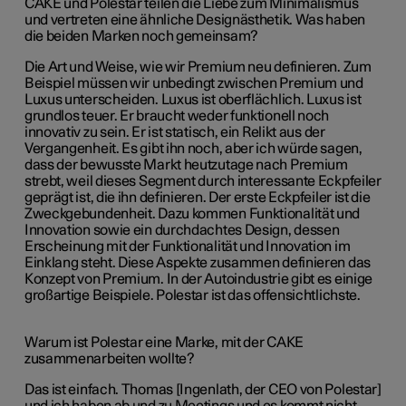
CAKE und Polestar teilen die Liebe zum Minimalismus
und vertreten eine ähnliche Designästhetik. Was haben
die beiden Marken noch gemeinsam?
Die Art und Weise, wie wir Premium neu definieren. Zum
Beispiel müssen wir unbedingt zwischen Premium und
Luxus unterscheiden. Luxus ist oberflächlich. Luxus ist
grundlos teuer. Er braucht weder funktionell noch
innovativ zu sein. Er ist statisch, ein Relikt aus der
Vergangenheit. Es gibt ihn noch, aber ich würde sagen,
dass der bewusste Markt heutzutage nach Premium
strebt, weil dieses Segment durch interessante Eckpfeiler
geprägt ist, die ihn definieren. Der erste Eckpfeiler ist die
Zweckgebundenheit. Dazu kommen Funktionalität und
Innovation sowie ein durchdachtes Design, dessen
Erscheinung mit der Funktionalität und Innovation im
Einklang steht. Diese Aspekte zusammen definieren das
Konzept von Premium. In der Autoindustrie gibt es einige
großartige Beispiele. Polestar ist das offensichtlichste.
Warum ist Polestar eine Marke, mit der CAKE
zusammenarbeiten wollte?
Das ist einfach. Thomas [Ingenlath, der CEO von Polestar]