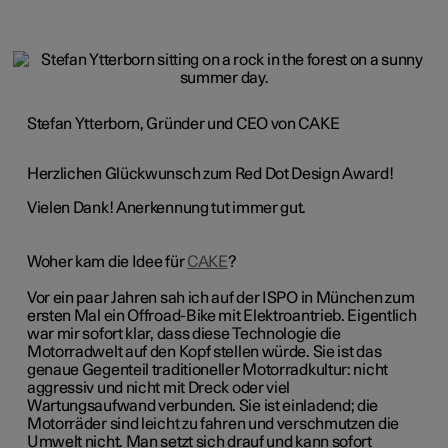
Stefan Ytterborn, Gründer und CEO von CAKE
Herzlichen Glückwunsch zum Red Dot Design Award!
Vielen Dank! Anerkennung tut immer gut.
Woher kam die Idee für
CAKE
?
Vor ein paar Jahren sah ich auf der ISPO in München zum
ersten Mal ein Offroad-Bike mit Elektroantrieb. Eigentlich
war mir sofort klar, dass diese Technologie die
Motorradwelt auf den Kopf stellen würde. Sie ist das
genaue Gegenteil traditioneller Motorradkultur: nicht
aggressiv und nicht mit Dreck oder viel
Wartungsaufwand verbunden. Sie ist einladend; die
Motorräder sind leicht zu fahren und verschmutzen die
Umwelt nicht. Man setzt sich drauf und kann sofort