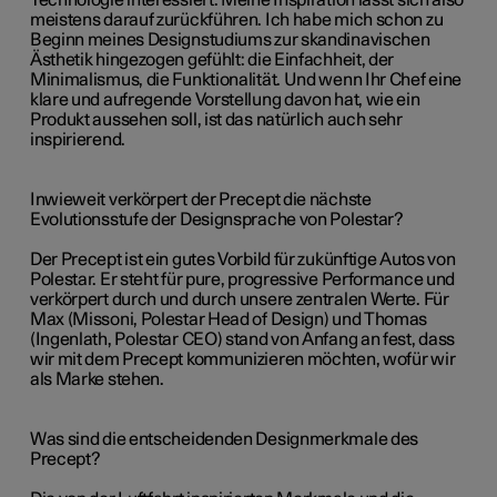
Technologie interessiert. Meine Inspiration lässt sich also
meistens darauf zurückführen. Ich habe mich schon zu
Beginn meines Designstudiums zur skandinavischen
Ästhetik hingezogen gefühlt: die Einfachheit, der
Minimalismus, die Funktionalität. Und wenn Ihr Chef eine
klare und aufregende Vorstellung davon hat, wie ein
Produkt aussehen soll, ist das natürlich auch sehr
inspirierend.
Inwieweit verkörpert der Precept die nächste
Evolutionsstufe der Designsprache von Polestar?
Der Precept ist ein gutes Vorbild für zukünftige Autos von
Polestar. Er steht für pure, progressive Performance und
verkörpert durch und durch unsere zentralen Werte. Für
Max (Missoni, Polestar Head of Design) und Thomas
(Ingenlath, Polestar CEO) stand von Anfang an fest, dass
wir mit dem Precept kommunizieren möchten, wofür wir
als Marke stehen.
Was sind die entscheidenden Designmerkmale des
Precept?