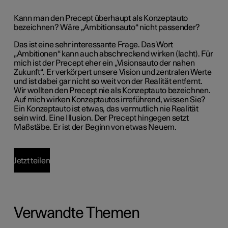
Kann man den Precept überhaupt als Konzeptauto
bezeichnen? Wäre „Ambitionsauto“ nicht passender?
Das ist eine sehr interessante Frage. Das Wort
„Ambitionen“ kann auch abschreckend wirken (lacht). Für
mich ist der Precept eher ein „Visionsauto der nahen
Zukunft“. Er verkörpert unsere Vision und zentralen Werte
und ist dabei gar nicht so weit von der Realität entfernt.
Wir wollten den Precept nie als Konzeptauto bezeichnen.
Auf mich wirken Konzeptautos irreführend, wissen Sie?
Ein Konzeptauto ist etwas, das vermutlich nie Realität
sein wird. Eine Illusion. Der Precept hingegen setzt
Maßstäbe. Er ist der Beginn von etwas Neuem.
Jetzt teilen
Verwandte Themen