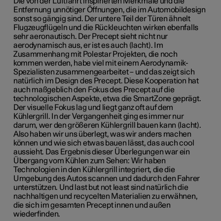
Die von der Luftfahrt inspirierten Merkmale und die
Entfernung unnötiger Öffnungen, die im Automobildesign
sonst so gängig sind. Der untere Teil der Türen ähnelt
Flugzeugflügeln und die Rückleuchten wirken ebenfalls
sehr aeronautisch. Der Precept sieht nicht nur
aerodynamisch aus, er ist es auch (lacht). Im
Zusammenhang mit Polestar Projekten, die noch
kommen werden, habe viel mit einem Aerodynamik-
Spezialisten zusammengearbeitet – und das zeigt sich
natürlich im Design des Precept. Diese Kooperation hat
auch maßgeblich den Fokus des Precept auf die
technologischen Aspekte, etwa die SmartZone geprägt.
Der visuelle Fokus lag und liegt ganz oft auf dem
Kühlergrill. In der Vergangenheit ging es immer nur
darum, wer den größeren Kühlergrill bauen kann (lacht).
Also haben wir uns überlegt, was wir anders machen
können und wie sich etwas bauen lässt, das auch cool
aussieht. Das Ergebnis dieser Überlegungen war ein
Übergang vom Kühlen zum Sehen: Wir haben
Technologien in den Kühlergrill integriert, die die
Umgebung des Autos scannen und dadurch den Fahrer
unterstützen. Und last but not least sind natürlich die
nachhaltigen und recycelten Materialien zu erwähnen,
die sich im gesamten Precept innen und außen
wiederfinden.