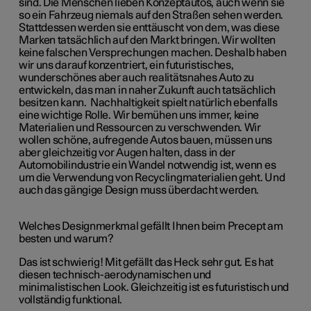
sind. Die Menschen lieben Konzeptautos, auch wenn sie
so ein Fahrzeug niemals auf den Straßen sehen werden.
Stattdessen werden sie enttäuscht von dem, was diese
Marken tatsächlich auf den Markt bringen. Wir wollten
keine falschen Versprechungen machen. Deshalb haben
wir uns darauf konzentriert, ein futuristisches,
wunderschönes aber auch realitätsnahes Auto zu
entwickeln, das man in naher Zukunft auch tatsächlich
besitzen kann. Nachhaltigkeit spielt natürlich ebenfalls
eine wichtige Rolle. Wir bemühen uns immer, keine
Materialien und Ressourcen zu verschwenden. Wir
wollen schöne, aufregende Autos bauen, müssen uns
aber gleichzeitig vor Augen halten, dass in der
Automobilindustrie ein Wandel notwendig ist, wenn es
um die Verwendung von Recyclingmaterialien geht. Und
auch das gängige Design muss überdacht werden.
Welches Designmerkmal gefällt Ihnen beim Precept am
besten und warum?
Das ist schwierig! Mit gefällt das Heck sehr gut. Es hat
diesen technisch-aerodynamischen und
minimalistischen Look. Gleichzeitig ist es futuristisch und
vollständig funktional.