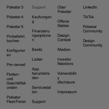
Polestar 3
Support
Über
LinkedIn
Polestar
Polestar 4
Kaufvorgan
TikTok
g
Offene
Stellen
Polestar 5
Polestar
Finanzieru
Community
ngsoptione
Design
Probefahrt
n
Contest
buchen
Design
Community
Besitz
Medien
Konfigurier
en
Laden
Investor
Relations
Pre-owned
App
herunterla
Vulnerabilit
Flotten-
den
y
und
disclosure
Geschäftsk
unden
Servicestel
len
Impressum
Polestar
Fleet Portal
Support