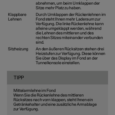
abnehmen, um beim Umklappen der
Sitze mehr Platz zu haben.
Klappbare
Durch Umklappen der Rückenlehnen im
Lehnen
Fond steht Ihnen mehr Laderaum zur
Verfügung. Die linke Rückenlehne kann
alleine umgeklappt werden, während
die Lehnen des mittleren und des
rechten Sitzes miteinander verbunden
sind.
Sitzheizung
An den äußeren Rücksitzen stehen drei
Heizstufen zur Verfügung. Diese können
Sie über das Display im Fond an der
Tunnelkonsole einstellen.
TIPP
Mittelarmlehne im Fond
Wenn Sie die Rückenlehne des mittleren
Rücksitzes nach vorn klappen, steht Ihnen ein
Getränkehalter und eine zusätzliche Armablage
zur Verfügung.