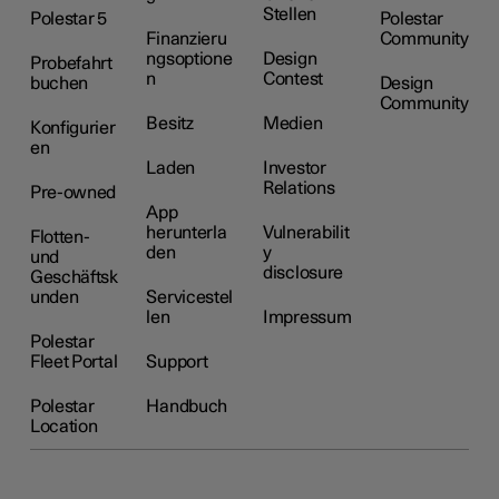
Stellen
Polestar 5
Polestar
Finanzieru
Community
ngsoptione
Design
Probefahrt
n
Contest
buchen
Design
Community
Besitz
Medien
Konfigurier
en
Laden
Investor
Relations
Pre-owned
App
herunterla
Vulnerabilit
Flotten-
den
y
und
disclosure
Geschäftsk
unden
Servicestel
len
Impressum
Polestar
Fleet Portal
Support
Polestar
Handbuch
Location