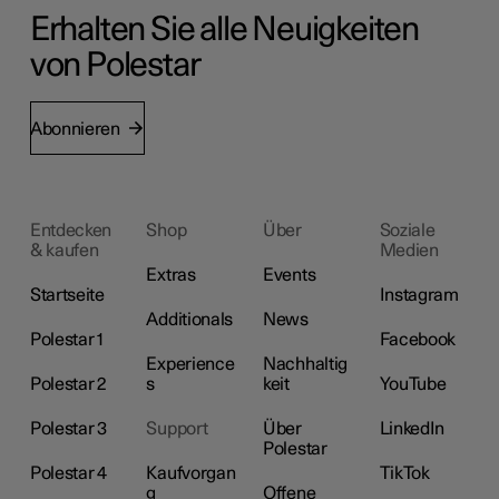
Erhalten Sie alle Neuigkeiten
von Polestar
Abonnieren
Entdecken
Shop
Über
Soziale
& kaufen
Medien
Extras
Events
Startseite
Instagram
Additionals
News
Polestar 1
Facebook
Experience
Nachhaltig
Polestar 2
s
keit
YouTube
Polestar 3
Support
Über
LinkedIn
Polestar
Polestar 4
Kaufvorgan
TikTok
g
Offene