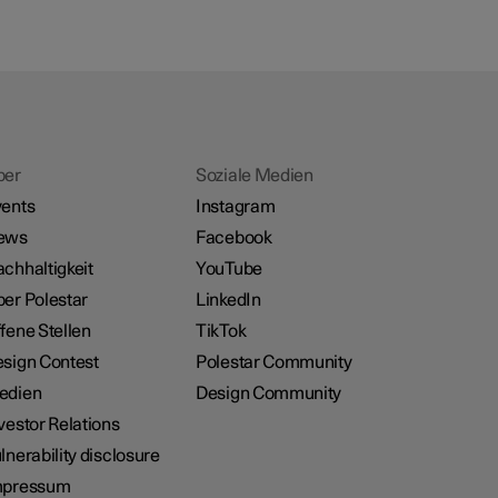
ber
Soziale Medien
ents
Instagram
ews
Facebook
chhaltigkeit
YouTube
er Polestar
LinkedIn
fene Stellen
TikTok
sign Contest
Polestar Community
edien
Design Community
vestor Relations
lnerability disclosure
mpressum