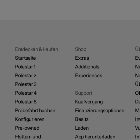
Entdecken & kaufen
Shop
Ü
Startseite
Extras
Ev
Polestar 1
Additionals
N
Polestar 2
Experiences
Na
Polestar 3
Üb
Polestar 4
Support
Of
Polestar 5
Kaufvorgang
De
Probefahrt buchen
Finanzierungsoptionen
M
Konfigurieren
Besitz
In
Pre-owned
Laden
Vu
Flotten- und
App herunterladen
I