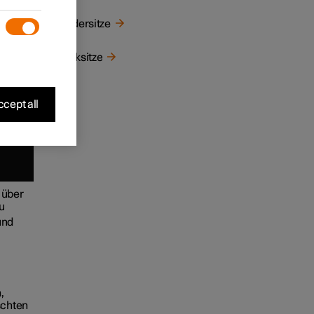
Vordersitze
Rücksitze
cept all
 über
u
nd
,
schten