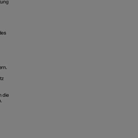
tung
des
ern.
tz
n die
n.