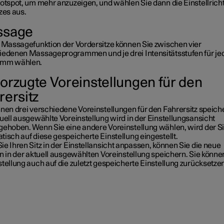
Hotspot, um mehr anzuzeigen, und wählen Sie dann die Einstellrich
zes aus.
ssage
e Massagefunktion der Vordersitze können Sie zwischen vier
iedenen Massageprogrammen und je drei Intensitätsstufen für je
amm wählen.
orzugte Voreinstellungen für den
rersitz
nnen drei verschiedene Voreinstellungen für den Fahrersitz speich
uell ausgewählte Voreinstellung wird in der Einstellungsansicht
gehoben. Wenn Sie eine andere Voreinstellung wählen, wird der Si
isch auf diese gespeicherte Einstellung eingestellt.
e Ihren Sitz in der Einstellansicht anpassen, können Sie die neue
n in der aktuell ausgewählten Voreinstellung speichern. Sie könne
tellung auch auf die zuletzt gespeicherte Einstellung zurücksetze