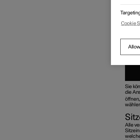
Targetin
Innenraum
Cookie S
Klimaanlage
Allow
Fenster und Scheiben
Sie kö
Sitze
die Ans
öffnen
wählen
Vordersitze
Sit
Alle ve
Sitzein
welche
Rücksitze