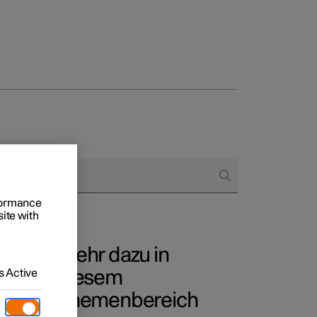
 und
tskunden
rformance
site with
gang
Mehr dazu in
rungsoptionen
 Active
diesem
e
Themenbereich