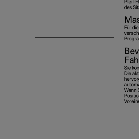
Pfeil-
des Sit
Ma
Innenbeleuchtung
Für di
versch
Progr
Bev
Fah
Sie kö
Die akt
hervor
automat
Wenn Si
Positio
Voreins