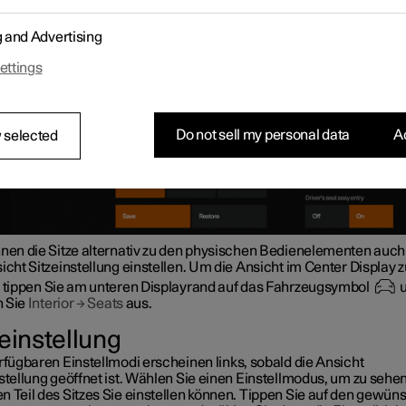
g and Advertising
ettings
Do not sell my personal data
Ac
 selected
nnen die Sitze alternativ zu den physischen Bedienelementen auch
icht Sitzeinstellung einstellen. Um die Ansicht im Center Display z
, tippen Sie am unteren Displayrand auf das Fahrzeugsymbol
u
 Sie
Interior
→
Seats
aus.
zeinstellung
rfügbaren Einstellmodi erscheinen links, sobald die Ansicht
stellung geöffnet ist. Wählen Sie einen Einstellmodus, um zu sehen
n Teil des Sitzes Sie einstellen können. Tippen Sie auf den gewün