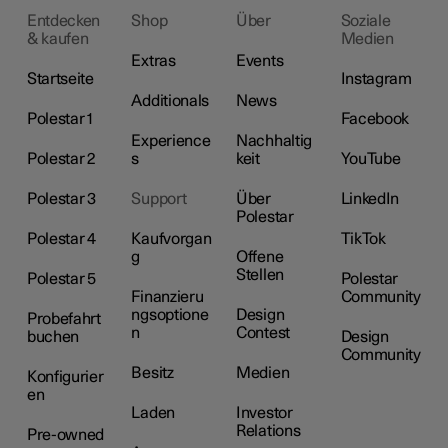
Entdecken
Shop
Über
Soziale
& kaufen
Medien
Extras
Events
Startseite
Instagram
Additionals
News
Polestar 1
Facebook
Experience
Nachhaltig
Polestar 2
s
keit
YouTube
Polestar 3
Support
Über
LinkedIn
Polestar
Polestar 4
Kaufvorgan
TikTok
g
Offene
Stellen
Polestar 5
Polestar
Finanzieru
Community
ngsoptione
Design
Probefahrt
n
Contest
buchen
Design
Community
Besitz
Medien
Konfigurier
en
Laden
Investor
Relations
Pre-owned