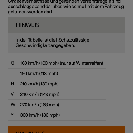
Straßenverhältnisse und geltenden Verkehrsregeln sind
ausschlaggebend darüber, wie schnell mit dem Fahrzeug
gefahren werden darf.
HINWEIS
In der Tabelle ist die höchstzulässige
Geschwindigkeit angegeben.
Q
160 km/h (100 mph) (nur auf Winterreifen)
T
190 km/h (118 mph)
H
210 km/h (130 mph)
V
240 km/h (149 mph)
W
270 km/h (168 mph)
Y
300 km/h (186 mph)