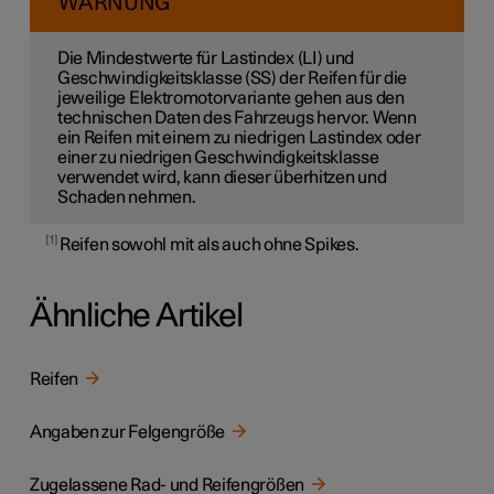
WARNUNG
Die Mindestwerte für Lastindex (LI) und
Geschwindigkeitsklasse (SS) der Reifen für die
jeweilige Elektromotorvariante gehen aus den
technischen Daten des Fahrzeugs hervor. Wenn
ein Reifen mit einem zu niedrigen Lastindex oder
einer zu niedrigen Geschwindigkeitsklasse
verwendet wird, kann dieser überhitzen und
Schaden nehmen.
1
Reifen sowohl mit als auch ohne Spikes.
Ähnliche Artikel
Reifen
Angaben zur Felgengröße
Zugelassene Rad- und Reifengrößen