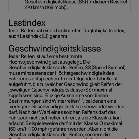
Geschwindigkeitsklasse (SS) (in diesem Beispiel
270 km/h
(168 mph)).
Lastindex
Jeder Reifen hat einen bestimmten Tragfähigkeitsindex,
auch Lastindex (LI) genannt.
Geschwindigkeitsklasse
Jeder Reifen ist auf eine bestimmte
Höchstgeschwindigkeit ausgelegt. Die
Geschwindigkeitsklasse der Reifen, SS (Speed Symbol)
muss mindestens der Höchstgeschwindigkeit des
Fahrzeugs entsprechen. In der folgenden Tabelle ist
aufgeführt, bis zu welcher Geschwindigkeit Reifen der
jeweiligen Geschwindigkeitsklasse (SS) maximal
zugelassen sind. Einzige Ausnahme von diesen
1
Bestimmungen sind Winterreifen
, bei denen eine
niedrigere Geschwindigkeitsklasse verwendet werden
darf. Nach der Wahl eines solchen Reifens darf das
Fahrzeug nicht schneller fahren, als die Klassifikation
erlaubt. Beispielsweise darf mit der
Klasse Q
maximal
160 km/h
(100 mph) gefahren werden. Aber nicht die
Geschwindigkeitsklasse der Reifen, sondern die