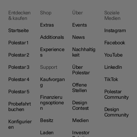
Entdecken
Shop
Über
Soziale
& kaufen
Medien
Extras
Events
Startseite
Instagram
Additionals
News
Polestar 1
Facebook
Experience
Nachhaltig
Polestar 2
s
keit
YouTube
Polestar 3
Support
Über
LinkedIn
Polestar
Polestar 4
Kaufvorgan
TikTok
g
Offene
Stellen
Polestar 5
Polestar
Finanzieru
Community
ngsoptione
Design
Probefahrt
n
Contest
buchen
Design
Community
Besitz
Medien
Konfigurier
en
Laden
Investor