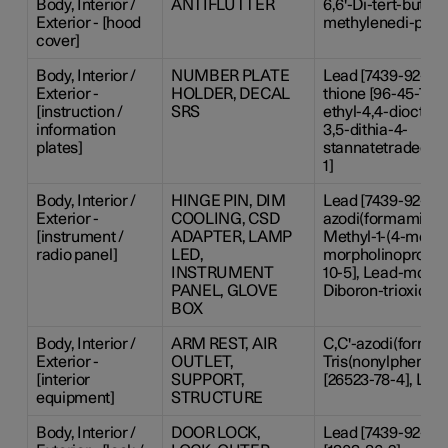
Body, Interior /
ANTIFLUTTER
6,6'-Di-tert-butyl-2
Exterior - [hood
methylenedi-p-cres
cover]
Body, Interior /
NUMBER PLATE
Lead [7439-92-1], 
Exterior -
HOLDER, DECAL
thione [96-45-7], 2
[instruction /
SRS
ethyl-4,4-dioctyl-
information
3,5-dithia-4-
plates]
stannatetradecano
1]
Body, Interior /
HINGE PIN, DIM
Lead [7439-92-1], 
Exterior -
COOLING, CSD
azodi(formamide) [
[instrument /
ADAPTER, LAMP
Methyl-1-(4-methy
radio panel]
LED,
morpholinopropan
INSTRUMENT
10-5], Lead-monoxi
PANEL, GLOVE
Diboron-trioxide [
BOX
Body, Interior /
ARM REST, AIR
C,C'-azodi(formami
Exterior -
OUTLET,
Tris(nonylphenyl)
[interior
SUPPORT,
[26523-78-4], Lead
equipment]
STRUCTURE
Body, Interior /
DOOR LOCK,
Lead [7439-92-1], 