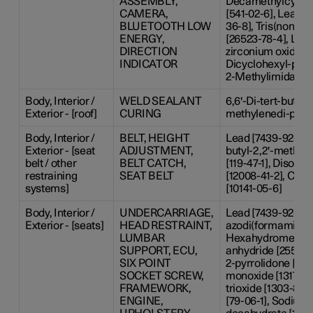
ASSEMBLY,
Decamethylcyclop
CAMERA,
[541-02-6], Lead-
BLUETOOTH LOW
36-8], Tris(nonylp
ENERGY,
[26523-78-4], Lead
DIRECTION
zirconium oxide [1
INDICATOR
Dicyclohexyl-phtha
2-Methylimidazole
Body, Interior /
WELD SEALANT
6,6'-Di-tert-butyl-2
Exterior - [roof]
CURING
methylenedi-p-cres
Body, Interior /
BELT, HEIGHT
Lead [7439-92-1], 6
Exterior - [seat
ADJUSTMENT,
butyl-2,2'-methyl
belt / other
BELT CATCH,
[119-47-1], Disodi
restraining
SEAT BELT
[12008-41-2], Cobal
systems]
[10141-05-6]
Body, Interior /
UNDERCARRIAGE,
Lead [7439-92-1], 
Exterior - [seats]
HEAD RESTRAINT,
azodi(formamide) [
LUMBAR
Hexahydromethylp
SUPPORT, ECU,
anhydride [25550-5
SIX POINT
2-pyrrolidone [872
SOCKET SCREW,
monoxide [1317-36
FRAMEWORK,
trioxide [1303-86-
ENGINE,
[79-06-1], Sodium 