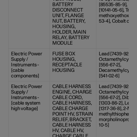
BATTERY
[85535-85-9], Coba
DISCONNECT
[10141-05-6], Tris(2
UNIT, FLANGE
methoxyethoxy)vin
NUT, BATTERY,
53-4], Cobalt chlor
HOUSING,
HOLDER, MAIN
RELAY, BATTERY
MODULE
Electric Power
FUSE BOX
Lead [7439-92-1],
Supply /
HOUSING,
Octamethylcyclot
Instruments -
RECEPTACLE
[556-67-2],
[cable
HOUSING
Decamethylcyclop
components]
[541-02-6]
Electric Power
CABLE HARNESS
Lead [7439-92-1],
Supply /
ENGINE, CHARGE
Octamethylcyclot
Instruments -
CABLE CORD,
[556-67-2], Diboro
[cable system
CABLE HARNESS,
[1303-86-2], Lea
high voltage]
CABLE CHARGE
[1317-36-8], 2-Meth
POINT HV, STRAIN
methylthiophenyl)
RELIEF, BRACKET,
morpholinopropan
CABLE HARNESS
10-5]
HV, CABLE HV,
CHARGE CABLE