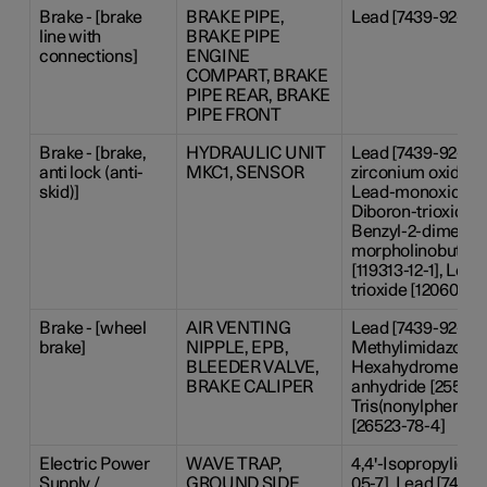
Brake - [brake
BRAKE PIPE,
Lead [7439-92-1]
line with
BRAKE PIPE
connections]
ENGINE
COMPART, BRAKE
PIPE REAR, BRAKE
PIPE FRONT
Brake - [brake,
HYDRAULIC UNIT
Lead [7439-92-1], 
anti lock (anti-
MKC1, SENSOR
zirconium oxide [1
skid)]
Lead-monoxide [13
Diboron-trioxide [
Benzyl-2-dimethy
morpholinobutyr
[119313-12-1], Lead
trioxide [12060-00
Brake - [wheel
AIR VENTING
Lead [7439-92-1], 
brake]
NIPPLE, EPB,
Methylimidazole [
BLEEDER VALVE,
Hexahydromethylp
BRAKE CALIPER
anhydride [25550-
Tris(nonylphenyl)
[26523-78-4]
Electric Power
WAVE TRAP,
4,4'-Isopropyliden
Supply /
GROUND SIDE
05-7], Lead [7439-