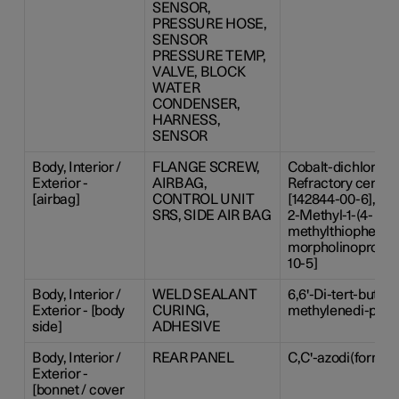
SENSOR,
PRESSURE HOSE,
SENSOR
PRESSURE TEMP,
VALVE, BLOCK
WATER
CONDENSER,
HARNESS,
SENSOR
Body, Interior /
FLANGE SCREW,
Cobalt-dichloride 
Exterior -
AIRBAG,
Refractory cerami
[airbag]
CONTROL UNIT
[142844-00-6], Lea
SRS, SIDE AIR BAG
2-Methyl-1-(4-
methylthiophenyl)
morpholinopropan
10-5]
Body, Interior /
WELD SEALANT
6,6'-Di-tert-butyl-2
Exterior - [body
CURING,
methylenedi-p-cres
side]
ADHESIVE
Body, Interior /
REAR PANEL
C,C'-azodi(formam
Exterior -
[bonnet / cover