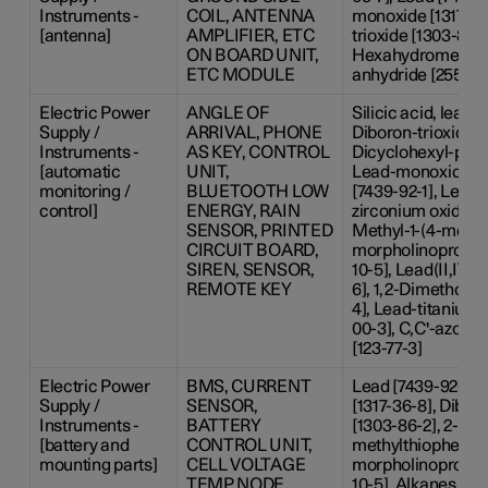
Instruments -
COIL, ANTENNA
monoxide [1317-36
[antenna]
AMPLIFIER, ETC
trioxide [1303-86-2
ON BOARD UNIT,
Hexahydromethylp
ETC MODULE
anhydride [25550-
Electric Power
ANGLE OF
Silicic acid, lead s
Supply /
ARRIVAL, PHONE
Diboron-trioxide [
Instruments -
AS KEY, CONTROL
Dicyclohexyl-phtha
[automatic
UNIT,
Lead-monoxide [13
monitoring /
BLUETOOTH LOW
[7439-92-1], Lead 
control]
ENERGY, RAIN
zirconium oxide [1
SENSOR, PRINTED
Methyl-1-(4-methy
CIRCUIT BOARD,
morpholinopropan
SIREN, SENSOR,
10-5], Lead(II,IV)-
REMOTE KEY
6], 1,2-Dimethoxye
4], Lead-titanium-
00-3], C,C'-azodi
[123-77-3]
Electric Power
BMS, CURRENT
Lead [7439-92-1],
Supply /
SENSOR,
[1317-36-8], Dibor
Instruments -
BATTERY
[1303-86-2], 2-Met
[battery and
CONTROL UNIT,
methylthiophenyl)
mounting parts]
CELL VOLTAGE
morpholinopropan
TEMP NODE,
10-5], Alkanes, C14