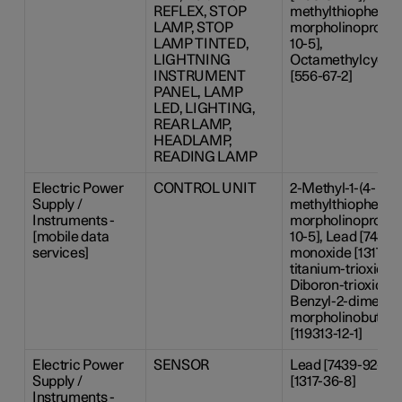
REFLEX, STOP
methylthiophenyl)
LAMP, STOP
morpholinopropan
LAMP TINTED,
10-5],
LIGHTNING
Octamethylcyclot
INSTRUMENT
[556-67-2]
PANEL, LAMP
LED, LIGHTING,
REAR LAMP,
HEADLAMP,
READING LAMP
Electric Power
CONTROL UNIT
2-Methyl-1-(4-
Supply /
methylthiophenyl)
Instruments -
morpholinopropan
[mobile data
10-5], Lead [7439-
services]
monoxide [1317-36
titanium-trioxide 
Diboron-trioxide [
Benzyl-2-dimethy
morpholinobutyr
[119313-12-1]
Electric Power
SENSOR
Lead [7439-92-1],
Supply /
[1317-36-8]
Instruments -