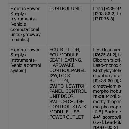
Electric Power
CONTROL UNIT
Lead [7439-92-1], 
Supply /
[1303-86-2], Lea
Instruments -
[1317-36-8]
[vehicle
computational
units / gateway
modules]
Electric Power
ECU, BUTTON,
Lead titanium zir
Supply /
ECU MODULE
[12626-81-2], Lead 
Instruments -
SEAT HEATING,
Diboron-trioxide [
[vehicle control
HARDWARE,
Lead-monoxide [13
system]
CONTROL PANEL
Methylcyclohexyl-
12W, LOCK
dicarboxylic acid
BUTTON,
[19438-60-9], 2-Be
SWITCH, SWITCH
dimethylamino-4-
PANEL, CONTROL
morpholinobutyr
UNIT DOOR,
[119313-12-1], 2-Me
SWITCH CRUISE
methylthiophenyl)
CONTROL, STALK
morpholinopropan
MODULE, USB
10-5], Boric acid [
POWER OUTLET
4,4'-Isopropyliden
05-7], Lead-titani
[12060-00-3]