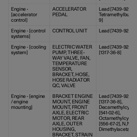
Engine -
ACCELERATOR
Lead [7439-92-1], 4
[accelerator
PEDAL
Tetramethylbutyl)
control]
9]
Engine - [control
CONTROL UNIT
Lead [7439-92-1]
systems]
Engine - [cooling
ELECTRIC WATER
Lead [7439-92-1],
system]
PUMP, THREE-
[1317-36-8]
WAY VALVE, FAN,
TEMPERATURE
SENSOR,
BRACKET, HOSE,
HOSE RADIATOR
QC, VALVE
Engine - [engine
BRACKET ENGINE
Lead [7439-92-1],
/ engine
MOUNT, ENGINE
[1317-36-8],
mounting]
MOUNT, FRONT
Decamethylcyclop
AXLE, ELECTRIC
[541-02-6],
MOTOR, REAR
Octamethylcyclot
AXLE, OUTER
[556-67-2], N,N-
HOUSING,
Dimethylacetamide
BRACKET, STRAIN