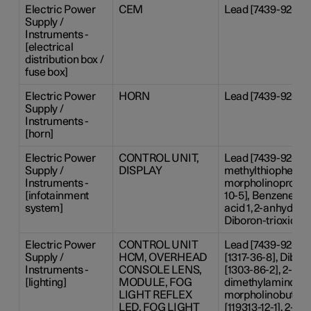
Electric Power
CEM
Lead [7439-92-1]
Supply /
Instruments -
[electrical
distribution box /
fuse box]
Electric Power
HORN
Lead [7439-92-1]
Supply /
Instruments -
[horn]
Electric Power
CONTROL UNIT,
Lead [7439-92-1], 
Supply /
DISPLAY
methylthiophenyl)
Instruments -
morpholinopropan
[infotainment
10-5], Benzene-1,2
system]
acid 1,2-anhydride
Diboron-trioxide [
Electric Power
CONTROL UNIT
Lead [7439-92-1],
Supply /
HCM, OVERHEAD
[1317-36-8], Dibor
Instruments -
CONSOLE LENS,
[1303-86-2], 2-Ben
[lighting]
MODULE, FOG
dimethylamino-4-
LIGHT REFLEX
morpholinobutyr
LED, FOG LIGHT
[119313-12-1], 2-Me