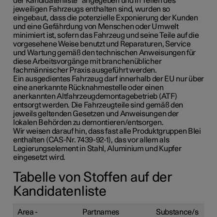
der Kandidatenliste“ angegeben und in Teilen des
jeweiligen Fahrzeugs enthalten sind, wurden so
eingebaut, dass die potenzielle Exponierung der Kunden
und eine Gefährdung von Menschen oder Umwelt
minimiert ist, sofern das Fahrzeug und seine Teile auf die
vorgesehene Weise benutzt und Reparaturen, Service
und Wartung gemäß den technischen Anweisungen für
diese Arbeitsvorgänge mit branchenüblicher
fachmännischer Praxis ausgeführt werden.
Ein ausgedientes Fahrzeug darf innerhalb der EU nur über
eine anerkannte Rücknahmestelle oder einen
anerkannten Altfahrzeugdemontagebetrieb (ATF)
entsorgt werden. Die Fahrzeugteile sind gemäß den
jeweils geltenden Gesetzen und Anweisungen der
lokalen Behörden zu demontieren/entsorgen.
Wir weisen darauf hin, dass fast alle Produktgruppen Blei
enthalten (CAS-Nr. 7439-92-1), das vor allem als
Legierungselement in Stahl, Aluminium und Kupfer
eingesetzt wird.
Tabelle von Stoffen auf der
Kandidatenliste
Area -
Partnames
Substance/s