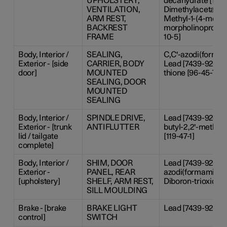
UPHOLSTERY,
decahydrate [1303
VENTILATION,
Dimethylacetamide 
ARM REST,
Methyl-1-(4-methy
BACKREST
morpholinopropan
FRAME
10-5]
Body, Interior /
SEALING,
C,C'-azodi(formami
Exterior - [side
CARRIER, BODY
Lead [7439-92-1], 
door]
MOUNTED
thione [96-45-7]
SEALING, DOOR
MOUNTED
SEALING
Body, Interior /
SPINDLE DRIVE,
Lead [7439-92-1], 6
Exterior - [trunk
ANTIFLUTTER
butyl-2,2'-methyl
lid / tailgate
[119-47-1]
complete]
Body, Interior /
SHIM, DOOR
Lead [7439-92-1], 
Exterior -
PANEL, REAR
azodi(formamide) [
[upholstery]
SHELF, ARM REST,
Diboron-trioxide [
SILL MOULDING
Brake - [brake
BRAKE LIGHT
Lead [7439-92-1]
control]
SWITCH