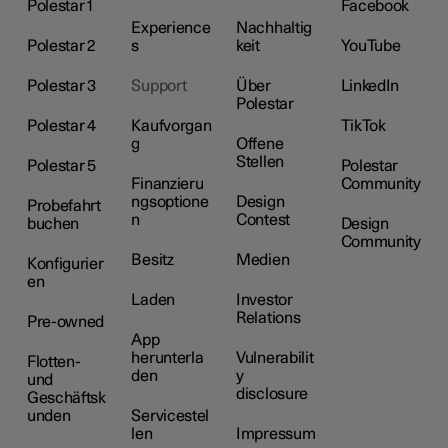
Polestar 1
Facebook
Experience
Nachhaltig
Polestar 2
s
keit
YouTube
Polestar 3
Support
Über
LinkedIn
Polestar
Polestar 4
Kaufvorgan
TikTok
g
Offene
Stellen
Polestar 5
Polestar
Finanzieru
Community
ngsoptione
Design
Probefahrt
n
Contest
buchen
Design
Community
Besitz
Medien
Konfigurier
en
Laden
Investor
Relations
Pre-owned
App
herunterla
Vulnerabilit
Flotten-
den
y
und
disclosure
Geschäftsk
unden
Servicestel
len
Impressum