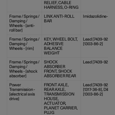
RELIEF, CABLE
HARNESS, O-RING
Frame / Springs /
LINK ANTI-ROLL
Imidazolidine-2-th
Damping /
BAR
Wheels - [anti-
roll bar]
Frame / Springs /
KEY, WHEEL BOLT,
Lead [7439-92-1], 
Damping /
ADHESIVE
[1303-86-2]
Wheels - [rim]
BALANCE
WEIGHT
Frame / Springs /
SHOCK
Lead [7439-92-1]
Damping /
ABSORBER
Wheels - [shock
FRONT, SHOCK
absorber]
ABSORBER REAR
Power
FRONT AXLE,
Lead [7439-92-1],
Transmission -
REAR AXLE,
[1317-36-8], Dibor
[electrical axis
TRANSMISSION
[1303-86-2]
drive]
HOUSE,
ACTUATOR,
PLANET CARRIER,
PLUG