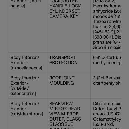
Exterior - [lock /
LOCK, OUTER
[1303-86-2],
handle]
HANDLE, LOCK
Hexahydromethylp
CYLINDER SET,
anhydride [25550-
CAMERA, KEY
monoxide [1317-36-
Tris(oxiranylmethyl
triazine-2,4,6(1H,
[2451-62-9], 2-Me
[693-98-1], Dicycl
phthalate [84-61-7
zirconium oxide [1
Body, Interior /
TRANSPORT
6,6'-Di-tert-butyl-2
Exterior -
PROTECTION
methylenedi-p-cres
[miscellaneous]
Body, Interior /
ROOF JOINT
2-(2H-Benzotriazol
Exterior -
MOULDING
ditertpentylphenol
[outside /
exterior trim]
Body, Interior /
REAR VIEW
Diboron-trioxide [1
Exterior -
MIRROR, REAR
Di-tert-butyl-2,2'
[outside mirrors]
VIEW MIRROR
cresol [119-47-1], 
OUTER, GLASS,
Octamethylcyclot
GLASS SUB
[556-67-2],