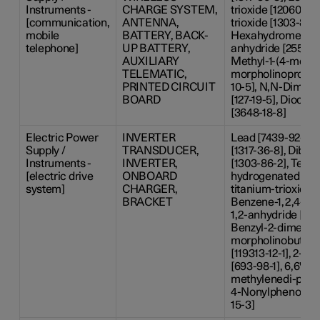
Instruments -
CHARGE SYSTEM,
trioxide [12060-00
[communication,
ANTENNA,
trioxide [1303-86-2
mobile
BATTERY, BACK-
Hexahydromethylp
telephone]
UP BATTERY,
anhydride [25550-5
AUXILIARY
Methyl-1-(4-methy
TELEMATIC,
morpholinopropan
PRINTED CIRCUIT
10-5], N,N-Dimet
BOARD
[127-19-5], Dioctylt
[3648-18-8]
Electric Power
INVERTER
Lead [7439-92-1],
Supply /
TRANSDUCER,
[1317-36-8], Dibor
Instruments -
INVERTER,
[1303-86-2], Terph
[electric drive
ONBOARD
hydrogenated [617
system]
CHARGER,
titanium-trioxide 
BRACKET
Benzene-1,2,4-tric
1,2-anhydride [552
Benzyl-2-dimethy
morpholinobutyr
[119313-12-1], 2-M
[693-98-1], 6,6'-Di-
methylenedi-p-cres
4-Nonylphenol, b
15-3]