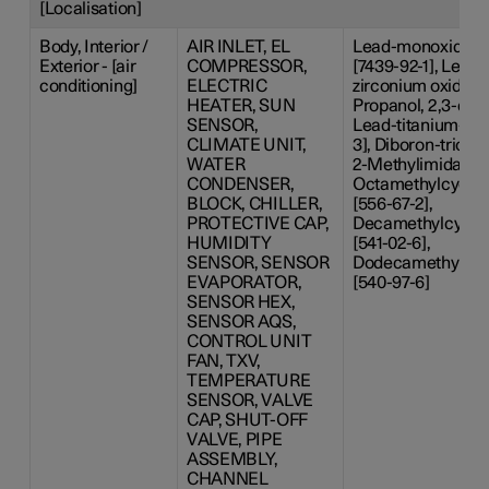
[Localisation]
Body, Interior /
AIR INLET, EL
Lead-monoxide [13
Exterior - [air
COMPRESSOR,
[7439-92-1], Lead 
conditioning]
ELECTRIC
zirconium oxide [12
HEATER, SUN
Propanol, 2,3-dibr
SENSOR,
Lead-titanium-tri
CLIMATE UNIT,
3], Diboron-trioxid
WATER
2-Methylimidazole
CONDENSER,
Octamethylcyclot
BLOCK, CHILLER,
[556-67-2],
PROTECTIVE CAP,
Decamethylcyclop
HUMIDITY
[541-02-6],
SENSOR, SENSOR
Dodecamethylcyc
EVAPORATOR,
[540-97-6]
SENSOR HEX,
SENSOR AQS,
CONTROL UNIT
FAN, TXV,
TEMPERATURE
SENSOR, VALVE
CAP, SHUT-OFF
VALVE, PIPE
ASSEMBLY,
CHANNEL