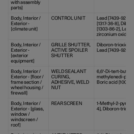
with assembly
parts]
Body, Interior /
CONTROL UNIT
Lead [7439-92-1],
Exterior -
[1317-36-8], Dibor
[climate unit]
[1303-86-2], Lead 
zirconium oxide [1
Body, Interior /
GRILLE SHUTTER,
Diboron-trioxide [
Exterior -
ACTIVE SPOILER
Lead [7439-92-1]
[exterior
SHUTTER
equipment]
Body, Interior /
WELD SEALANT
6,6'-Di-tert-butyl-2
Exterior - [floor /
CURING,
methylenedi-p-cres
frame section /
ADHESIVE, WELD
Boric acid [10043
wheel housing /
NUT
firewall]
Body, Interior /
REAR SCREEN
1-Methyl-2-pyrrol
Exterior - [glass,
4], Diboron-trioxi
window /
windscreen /
roof]