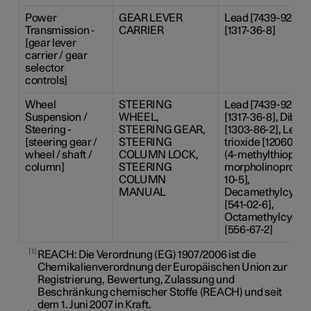
Power
GEAR LEVER
Lead [7439-92-1],
Transmission -
CARRIER
[1317-36-8]
[gear lever
carrier / gear
selector
controls]
Wheel
STEERING
Lead [7439-92-1],
Suspension /
WHEEL,
[1317-36-8], Dibor
Steering -
STEERING GEAR,
[1303-86-2], Lead-
[steering gear /
STEERING
trioxide [12060-00-
wheel / shaft /
COLUMN LOCK,
(4-methylthiophen
column]
STEERING
morpholinopropan
COLUMN
10-5],
MANUAL
Decamethylcyclop
[541-02-6],
Octamethylcyclot
[556-67-2]
1
REACH: Die Verordnung (EG) 1907/2006 ist die
Chemikalienverordnung der Europäischen Union zur
Registrierung, Bewertung, Zulassung und
Beschränkung chemischer Stoffe (REACH) und seit
dem 1. Juni 2007 in Kraft.