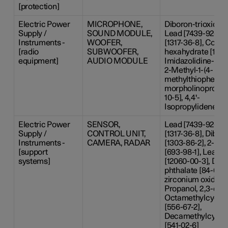
[protection]
Electric Power
MICROPHONE,
Diboron-trioxide [
Supply /
SOUND MODULE,
Lead [7439-92-1],
Instruments -
WOOFER,
[1317-36-8], Cobalt(
[radio
SUBWOOFER,
hexahydrate [1002
equipment]
AUDIO MODULE
Imidazolidine-2-th
2-Methyl-1-(4-
methylthiophenyl)
morpholinopropan
10-5], 4,4'-
Isopropylidenedip
Electric Power
SENSOR,
Lead [7439-92-1],
Supply /
CONTROL UNIT,
[1317-36-8], Dibor
Instruments -
CAMERA, RADAR
[1303-86-2], 2-Me
[support
[693-98-1], Lead-t
systems]
[12060-00-3], Dicy
phthalate [84-61-7
zirconium oxide [12
Propanol, 2,3-dibr
Octamethylcyclot
[556-67-2],
Decamethylcyclop
[541-02-6]