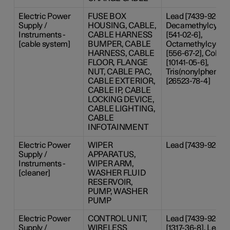
Electric Power
FUSE BOX
Lead [7439-92-1],
Supply /
HOUSING, CABLE,
Decamethylcyclop
Instruments -
CABLE HARNESS
[541-02-6],
[cable system]
BUMPER, CABLE
Octamethylcyclot
HARNESS, CABLE
[556-67-2], Cobalt
FLOOR, FLANGE
[10141-05-6],
NUT, CABLE PAC,
Tris(nonylphenyl)
CABLE EXTERIOR,
[26523-78-4]
CABLE IP, CABLE
LOCKING DEVICE,
CABLE LIGHTING,
CABLE
INFOTAINMENT
Electric Power
WIPER
Lead [7439-92-1]
Supply /
APPARATUS,
Instruments -
WIPER ARM,
[cleaner]
WASHER FLUID
RESERVOIR,
PUMP, WASHER
PUMP
Electric Power
CONTROL UNIT,
Lead [7439-92-1],
Supply /
WIRELESS
[1317-36-8], Lead-