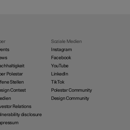
ber
Soziale Medien
ents
Instagram
ews
Facebook
chhaltigkeit
YouTube
er Polestar
LinkedIn
fene Stellen
TikTok
sign Contest
Polestar Community
edien
Design Community
vestor Relations
lnerability disclosure
mpressum