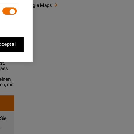
on
Google Maps
- und
efone
ge mit
kt und
cept all
chert
f den
st.
dass
einen
en, mit
 Sie
r