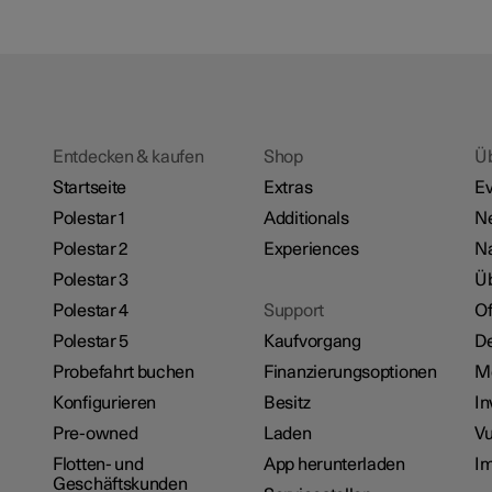
Entdecken & kaufen
Shop
Ü
Startseite
Extras
Ev
Polestar 1
Additionals
N
Polestar 2
Experiences
Na
Polestar 3
Üb
Polestar 4
Support
Of
Polestar 5
Kaufvorgang
De
Probefahrt buchen
Finanzierungsoptionen
M
Konfigurieren
Besitz
In
Pre-owned
Laden
Vu
Flotten- und
App herunterladen
I
Geschäftskunden