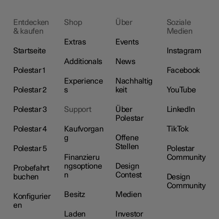
Entdecken
Shop
Über
Soziale
& kaufen
Medien
Extras
Events
Startseite
Instagram
Additionals
News
Polestar 1
Facebook
Experience
Nachhaltig
Polestar 2
s
keit
YouTube
Polestar 3
Support
Über
LinkedIn
Polestar
Polestar 4
Kaufvorgan
TikTok
g
Offene
Stellen
Polestar 5
Polestar
Finanzieru
Community
ngsoptione
Design
Probefahrt
n
Contest
buchen
Design
Community
Besitz
Medien
Konfigurier
en
Laden
Investor