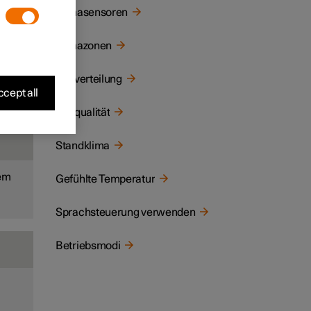
e
Klimasensoren
en.
Klimazonen
Luftverteilung
Person
cept all
Luftqualität
Standklima
tem
Gefühlte Temperatur
Sprachsteuerung verwenden
Betriebsmodi