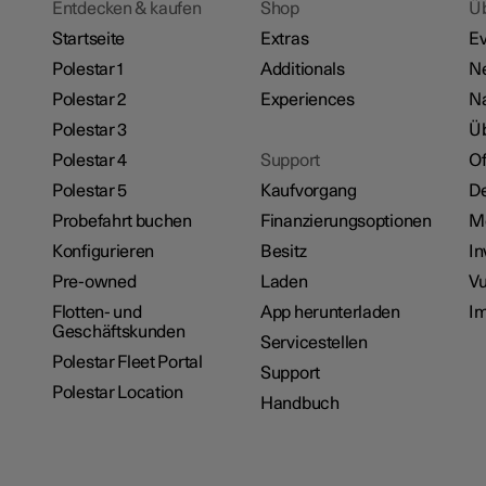
Entdecken & kaufen
Shop
Ü
Startseite
Extras
Ev
Polestar 1
Additionals
N
Polestar 2
Experiences
Na
Polestar 3
Üb
Polestar 4
Support
Of
Polestar 5
Kaufvorgang
De
Probefahrt buchen
Finanzierungsoptionen
M
Konfigurieren
Besitz
In
Pre-owned
Laden
Vu
Flotten- und
App herunterladen
I
Geschäftskunden
Servicestellen
Polestar Fleet Portal
Support
Polestar Location
Handbuch