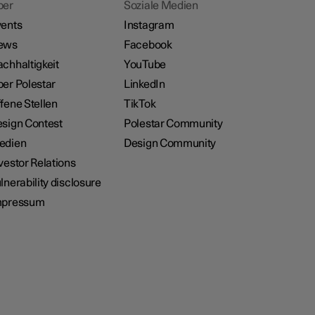
ber
Soziale Medien
ents
Instagram
ews
Facebook
chhaltigkeit
YouTube
er Polestar
LinkedIn
fene Stellen
TikTok
sign Contest
Polestar Community
edien
Design Community
vestor Relations
lnerability disclosure
mpressum