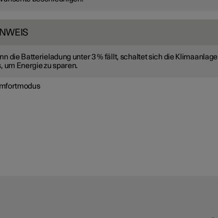
INWEIS
n die Batterieladung unter 3 % fällt, schaltet sich die Klimaanlage
, um Energie zu sparen.
mfortmodus