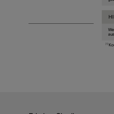
H
Wen
aus
1
Ko