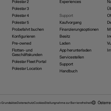
Polestar 2
Experiences
Na
Polestar 3
Üb
Polestar 4
Support
Of
Polestar 5
Kaufvorgang
De
Probefahrt buchen
Finanzierungsoptionen
M
Konfigurieren
Besitz
In
Pre-owned
Laden
Vu
Flotten- und
App herunterladen
I
Geschäftskunden
Servicestellen
Polestar Fleet Portal
Support
Polestar Location
Handbuch
Österre
e Grundsätze
Datenschutz
Cookies
Stellungnahme zur Barrierefreiheit