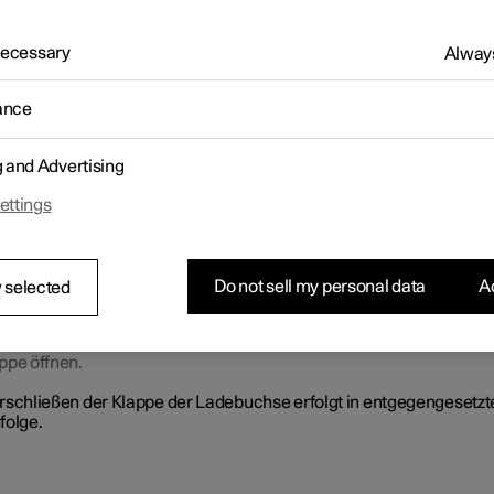
ckel des Ladeanschlusses für die Hochvoltbatterie wird manuell
t.
 Necessary
Always
ance
g and Advertising
ettings
Do not sell my personal data
Ac
 selected
teren Teil der Klappe nach innen drücken und loslassen.
ppe öffnen.
rschließen der Klappe der Ladebuchse erfolgt in entgegengesetzt
folge.