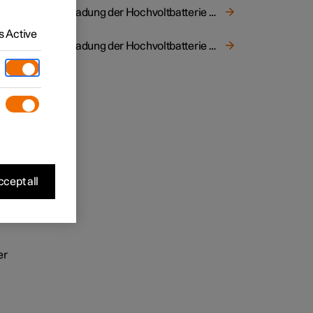
Aufladung der Hochvoltbatterie starten
 Active
Aufladung der Hochvoltbatterie beenden
cept all
er