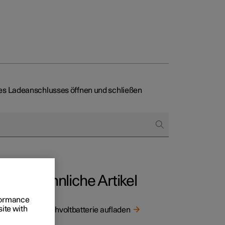
es Ladeanschlusses öffnen und schließen
 und
tskunden
gang
Ähnliche Artikel
rungsoptionen
rformance
site with
Hochvoltbatterie aufladen