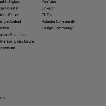
chhaltigkeit
YouTube
er Polestar
LinkedIn
fene Stellen
TikTok
sign Contest
Polestar Community
edien
Design Community
vestor Relations
lnerability disclosure
mpressum
ich