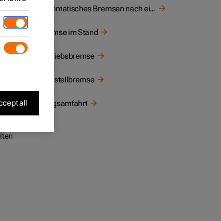
Automatisches Bremsen nach einer Kollision
Bremse im Stand
Betriebsbremse
hrere
n Ampel
Feststellbremse
cept all
Langsamfahrt
lten