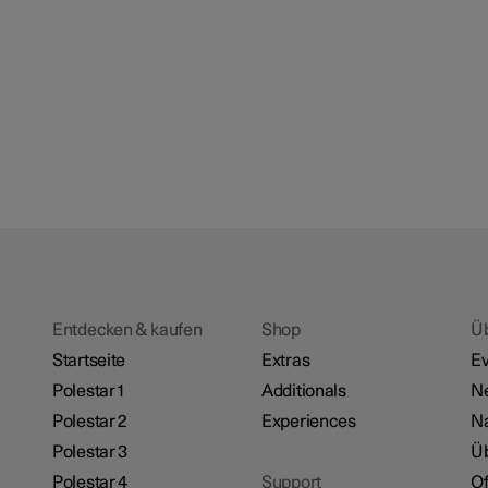
Entdecken & kaufen
Shop
Ü
Startseite
Extras
Ev
Polestar 1
Additionals
N
Polestar 2
Experiences
Na
Polestar 3
Üb
Polestar 4
Support
Of