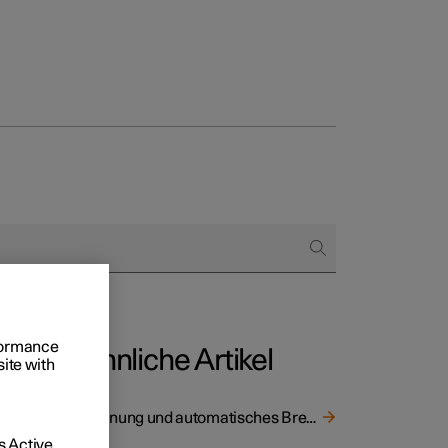
 und
tskunden
gang
rformance
Ähnliche Artikel
rungsoptionen
site with
, dass
Warnung und automatisches Bremsen beim Zurücksetzen
 Active