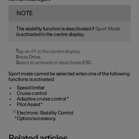
NOTE
The stability function is deactivated if
Sport Mode
is activated in the centre display.
Tap on
in the centre display.
Press
Drive
.
Select to activate or deactivate
ESC
.
Sport mode cannot be selected when one of the following
functions is activated:
Speed limiter
Cruise control
Adaptive cruise control
*
Pilot Assist
*
1
Electronic Stability Control
*
Option/accessory.
Related articles