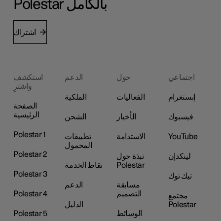
Polestar بالكامل
اشتراك
اجتماعي
حول
الدعم
استكشف
واشترِ
إنستغرام
الفعاليات
الملكية
الصفحة
الرئيسية
فيسبوك
الأخبار
الشحن
Polestar 1
YouTube
الاستدامة
تطبيقات
المحمول
Polestar 2
لينكدإن
نبذة حول
Polestar
نقاط الخدمة
Polestar 3
تيك توك
مسابقة
الدعم
التصميم
Polestar 4
مجتمع
Polestar
الدليل
الوسائط
Polestar 5