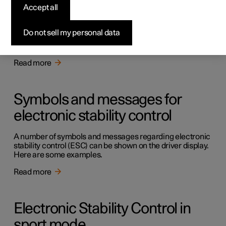
Accept all
Electronic stability control
Do not sell my personal data
Electronic Stability Control (ESC) helps the driver to avoid
skidding and improves the car's traction.
Read more
Symbols and messages for
electronic stability control
A number of symbols and messages regarding electronic
stability control (ESC) can be shown on the driver display.
Here are some examples.
Read more
Electronic Stability Control in
sport mode