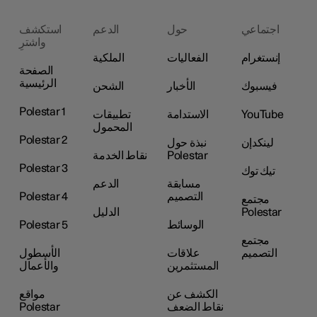
اجتماعي
حول
الدعم
استكشف
واشترِ
إنستغرام
الفعاليات
الملكية
الصفحة
الرئيسية
فيسبوك
الأخبار
الشحن
Polestar 1
YouTube
الاستدامة
تطبيقات
المحمول
Polestar 2
لينكدإن
نبذة حول
Polestar
نقاط الخدمة
Polestar 3
تيك توك
مسابقة
الدعم
التصميم
Polestar 4
مجتمع
Polestar
الدليل
الوسائط
Polestar 5
مجتمع
التصميم
علاقات
الأسطول
المستثمرين
والأعمال
الكشف عن
مواقع
نقاط الضعف
Polestar