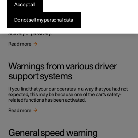
Accept all
Driving support systems
Do not sell my personal data
The car is equipped with different driver support systems
which can assist the driver in different situations, either
actively or passively.
Read more
Warnings from various driver
support systems
If you find that your car operates in a way that you had not
expected, this may be because one of the car's safety-
related functions has been activated.
Read more
General speed warning