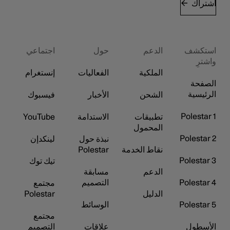
اشتراك
استكشف
الدعم
حول
اجتماعي
واشترِ
الملكية
الفعاليات
إنستغرام
الصفحة
الرئيسية
الشحن
الأخبار
فيسبوك
Polestar 1
تطبيقات
الاستدامة
YouTube
المحمول
Polestar 2
نبذة حول
لينكدإن
نقاط الخدمة
Polestar
Polestar 3
تيك توك
الدعم
مسابقة
Polestar 4
التصميم
مجتمع
الدليل
Polestar
Polestar 5
الوسائط
مجتمع
الأسطول
علاقات
التصميم